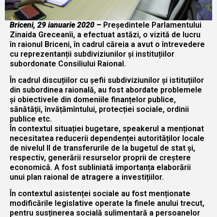
Briceni, 29 ianuarie 2020 –
Președintele Parlamentului
Zinaida Greceanîi, a efectuat astăzi, o vizită de lucru
în raionul Briceni, în cadrul căreia a avut o întrevedere
cu reprezentanții subdiviziunilor și instituțiilor
subordonate Consiliului Raional.
În cadrul discuțiilor cu șefii subdiviziunilor și istituțiilor
din subordinea raională, au fost abordate problemele
și obiectivele din domeniile finanțelor publice,
sănătății, învățămîntului, protecției sociale, ordinii
publice etc.
În contextul situației bugetare, speakerul a menționat
necesitatea reducerii dependenței autorităților locale
de nivelul II de transferurile de la bugetul de stat și,
respectiv, generării resurselor proprii de creștere
economică. A fost subliniată importanța elaborării
unui plan raional de atragere a investițiilor.
În contextul asistenței sociale au fost menționate
modificările legislative operate la finele anului trecut,
pentru susținerea socială sulimentară a persoanelor