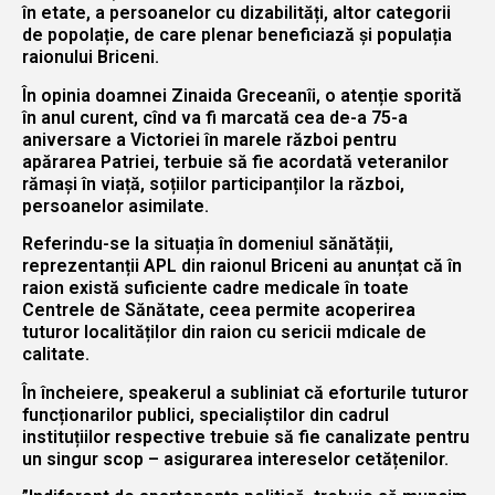
în etate, a persoanelor cu dizabilități, altor categorii
de popolație, de care plenar beneficiază și populația
raionului Briceni.
În opinia doamnei Zinaida Greceanîi, o atenție sporită
în anul curent, cînd va fi marcată cea de-a 75-a
aniversare a Victoriei în marele război pentru
apărarea Patriei, terbuie să fie acordată veteranilor
rămași în viață, soțiilor participanților la război,
persoanelor asimilate.
Referindu-se la situația în domeniul sănătății,
reprezentanții APL din raionul Briceni au anunțat că în
raion există suficiente cadre medicale în toate
Centrele de Sănătate, ceea permite acoperirea
tuturor localităților din raion cu sericii mdicale de
calitate.
În încheiere, speakerul a subliniat că eforturile tuturor
funcționarilor publici, specialiștilor din cadrul
instituțiilor respective trebuie să fie canalizate pentru
un singur scop – asigurarea intereselor cetățenilor.