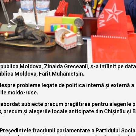
Republica Moldova, Zinaida Greceanîi, s-a întîlnit pe d
publica Moldova, Farit Muhametșin.
 despre probleme legate de politica internă și externă a 
iile moldo-ruse.
 abordat subiecte precum pregătirea pentru alegerile pr
precum și alegerile locale anticipate din Chișinău și Bă
 Președintele fracțiunii parlamentare a Partidului Soci