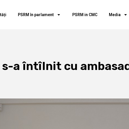
tăți
PSRM în parlament
PSRM in CMC
Media
 s-a întîlnit cu ambasa