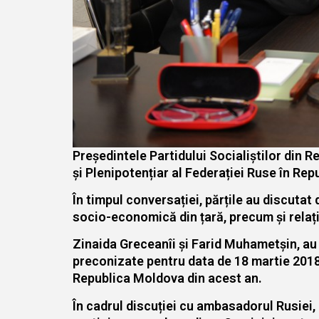
Președintele Partidului Socialiștilor din 
și Plenipotențiar al Federației Ruse în Re
În timpul conversației, părțile au discutat
socio-economică din țară, precum și relaț
Zinaida Greceanîi și Farid Muhametșin, au
preconizate pentru data de 18 martie 2018, 
Republica Moldova din acest an.
În cadrul discuției cu ambasadorul Rusiei,