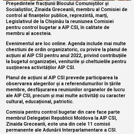
Președintele fracțiunii Blocului Comuniștilor și
Socialiștilor, Zinaida Greceanîi, membru al Comisiei de
control al finanțelor publice, reprezintă, marți,
Legislativul de la Chișinău la reuniunea Comisiei
pentru control bugetar a AIP CSI, în calitate de
membru al acesteia.
Evenimentul are loc online. Agenda include mai multe
chestiuni de ordin organizatoric, cu privire la planul de
acțiuni al AIP CSI pentru anul 2022, privind contribuțiile
la bugetul organizației, veniturile și cheltuielile pentru
susținerea activităților AIP CSI.
Planul de acțiuni al AIP CSI prevede participarea la
observarea alegerilor și a referendumurilor în țările
membre, desfășurarea reuniunilor organelor de lucru
ale AIP CSI, precum și mai multe activități cu caracter
cultural, educațional, patriotic.
Comisia pentru control bugetar din care face parte
membrul Delegației Republicii Moldova la AIP CSI,
Zinaida Greceanîi, este una din cele 11 comisii
permanente ale Adunării Interparlamentare a CSI.