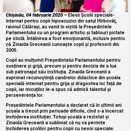
Chișinău, 04 februarie 2020 –
Elevii Şcolii speciale-
internat pentru copii hipoacuzici din satul Hîrbovăţ,
raionul Călărași, au venit în vizită la Președintele
Parlamentului cu un program artistic și tablouri pictate
pe sticlă. Întâlnirea a fost emoționantă, inclusiv pentru
că Zinaida Greceanîi cunoaște copii și profesorii din
2005.
Copii au mulțumit Președintelui Parlamentului pentru
susținere și grijă, precum și pentru decizia de a lua
sub patronajul său instituția. Zinaida Greceanîi a
exprimat recunoștință candrelor didactice din școala
specială-internat pentru grija și dragostea lor față de
copii, iar micuților le-a spus că admiră talentul și
perseverența lor.
Președintele Parlamentului a declarat că în ultimii ani
școala a trecut prin perioade dificile, cînd s-a încercat
închiderea instituției. Totuși școala a rezistat și
Zinaida Greceanîi a subliniat că nu va permite
închiderea școlilor pentru copii cu nevoi speciale.