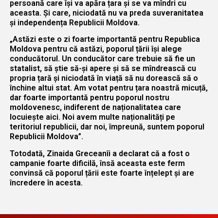
persoană care își va apăra țara și se va mîndri cu
aceasta. Și care, niciodată nu va preda suveranitatea
și independența Republicii Moldova.
„Astăzi este o zi foarte importantă pentru Republica
Moldova pentru că astăzi, poporul țării își alege
conducătorul. Un conducător care trebuie să fie un
statalist, să știe să-și apere și să se mîndrească cu
propria țară și niciodată în viață să nu dorească să o
închine altui stat. Am votat pentru țara noastră micuță,
dar foarte importantă pentru poporul nostru
moldovenesc, indiferent de naționalitatea care
locuiește aici. Noi avem multe naționalități pe
teritoriul republicii, dar noi, împreună, suntem poporul
Republicii Moldova”.
Totodată, Zinaida Greceanîi a declarat că a fost o
campanie foarte dificilă, însă aceasta este ferm
convinsă că poporul țării este foarte înțelept și are
încredere în acesta.