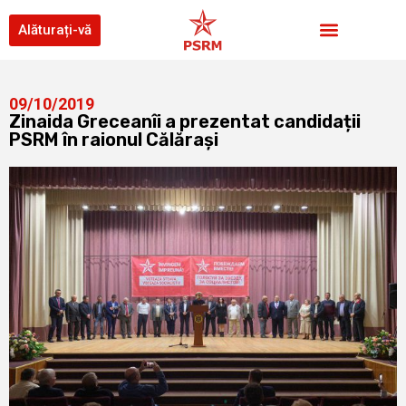
Alăturați-vă
09/10/2019
Zinaida Greceanîi a prezentat candidații
PSRM în raionul Călărași