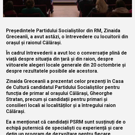
Președintele Partidului Socialiștilor din RM, Zinaida
Greceanîi, a avut astăzi, o întrevedere cu locuitorii din
orașul și raionul Călărași.
În cadrul întrevederii a avut loc o conversație plină de
viață despre situația din țară și din raion, despre
viitoarele alegeri locale generale din 20 octombrie și
despre rezultatele posibile ale acestora.
Zinaida Greceanîi a prezentat celor prezenți în Casa
de Cultură candidatul Partidului Socialiștilor pentru
funcția de primar al orașului Călărași, Gheorghe
Stratan, precum și candidații pentru primari și
consilieri locali ai localităților și a întregului raion
Călărași.
Ea a menționat că candidații PSRM sunt susținuți de o
echipă puternică de specialiști cu experiență și care
dețin un program de dezvoltare pentru fiecare