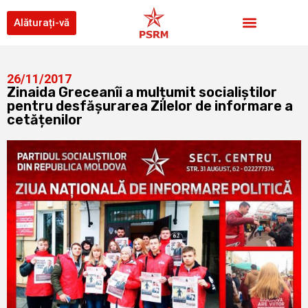
Alăturați-vă
26/11/2017
Zinaida Greceanîi a mulțumit socialiștilor
pentru desfășurarea Zilelor de informare a
cetățenilor