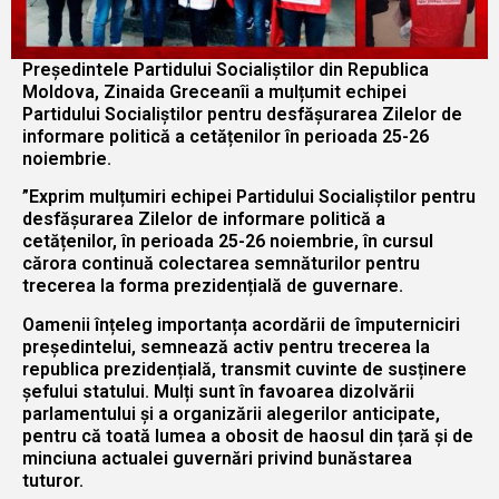
Președintele Partidului Socialiștilor din Republica
Moldova, Zinaida Greceanîi a mulțumit echipei
Partidului Socialiștilor pentru desfășurarea Zilelor de
informare politică a cetățenilor în perioada 25-26
noiembrie.
”Exprim mulțumiri echipei Partidului Socialiștilor pentru
desfășurarea Zilelor de informare politică a
cetățenilor, în perioada 25-26 noiembrie, în cursul
cărora continuă colectarea semnăturilor pentru
trecerea la forma prezidențială de guvernare.
Oamenii înțeleg importanța acordării de împuterniciri
președintelui, semnează activ pentru trecerea la
republica prezidențială, transmit cuvinte de susținere
șefului statului. Mulți sunt în favoarea dizolvării
parlamentului și a organizării alegerilor anticipate,
pentru că toată lumea a obosit de haosul din țară și de
minciuna actualei guvernări privind bunăstarea
tuturor.