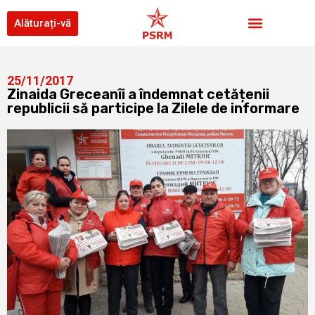
Alăturați-vă
25/11/2017
Zinaida Greceanîi a îndemnat cetățenii
republicii să participe la Zilele de informare