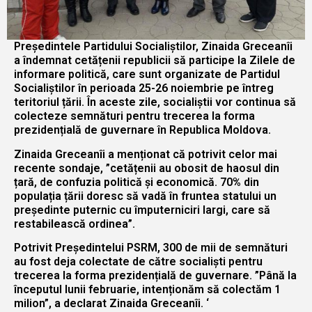
Președintele Partidului Socialiștilor, Zinaida Greceanîi
a îndemnat cetățenii republicii să participe la Zilele de
informare politică, care sunt organizate de Partidul
Socialiștilor în perioada 25-26 noiembrie pe întreg
teritoriul țării. În aceste zile, socialiștii vor continua să
colecteze semnături pentru trecerea la forma
prezidențială de guvernare în Republica Moldova.
Zinaida Greceanîi a menționat că potrivit celor mai
recente sondaje, ”cetățenii au obosit de haosul din
țară, de confuzia politică și economică. 70% din
populația țării doresc să vadă în fruntea statului un
președinte puternic cu împuterniciri largi, care să
restabilească ordinea”.
Potrivit Președintelui PSRM, 300 de mii de semnături
au fost deja colectate de către socialiști pentru
trecerea la forma prezidențială de guvernare. ”Până la
începutul lunii februarie, intenționăm să colectăm 1
milion”, a declarat Zinaida Greceanîi. ‘