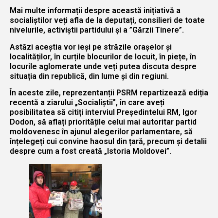
Mai multe informații despre această inițiativă a
socialiștilor veți afla de la deputați, consilieri de toate
nivelurile, activiștii partidului și a ”Gărzii Tinere”.
Astăzi aceștia vor ieși pe străzile orașelor și
localităților, în curțile blocurilor de locuit, în piețe, în
locurile aglomerate unde veți putea discuta despre
situația din republică, din lume și din regiuni.
În aceste zile, reprezentanții PSRM repartizează ediția
recentă a ziarului „Socialiștii”, în care aveți
posibilitatea să citiți interviul Președintelui RM, Igor
Dodon, să aflați prioritățile celui mai autoritar partid
moldovenesc în ajunul alegerilor parlamentare, să
înțelegeți cui convine haosul din țară, precum și detalii
despre cum a fost creată „Istoria Moldovei”.