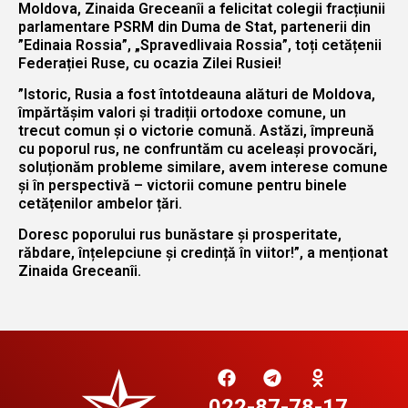
Moldova, Zinaida Greceanîi a felicitat colegii fracțiunii
parlamentare PSRM din Duma de Stat, partenerii din
”Edinaia Rossia”, „Spravedlivaia Rossia”, toți cetățenii
Federației Ruse, cu ocazia Zilei Rusiei!
”Istoric, Rusia a fost întotdeauna alături de Moldova,
împărtășim valori și tradiții ortodoxe comune, un
trecut comun și o victorie comună. Astăzi, împreună
cu poporul rus, ne confruntăm cu aceleași provocări,
soluționăm probleme similare, avem interese comune
și în perspectivă – victorii comune pentru binele
cetățenilor ambelor țări.
Doresc poporului rus bunăstare și prosperitate,
răbdare, înțelepciune și credință în viitor!”, a menționat
Zinaida Greceanîi.
022-87-78-17