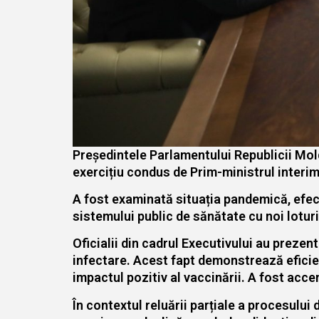
Președintele Parlamentului Republicii Mol
exercițiu condus de Prim-ministrul interim
A fost examinată situația pandemică, efect
sistemului public de sănătate cu noi lotur
Oficialii din cadrul Executivului au preze
infectare. Acest fapt demonstrează eficien
impactul pozitiv al vaccinării. A fost acc
În contextul reluării parțiale a procesului