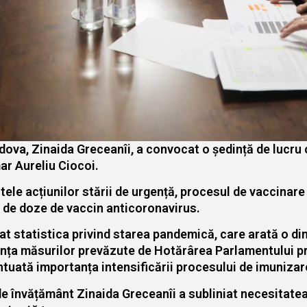
dova, Zinaida Greceanîi, a convocat o ședință de lucru 
ar Aureliu Ciocoi.
ele acțiunilor stării de urgență, procesul de vaccinare 
i de doze de vaccin anticoronavirus.
ntat statistica privind starea pandemică, care arată o d
ța măsurilor prevăzute de Hotărârea Parlamentului priv
entuată importanța intensificării procesului de imunizar
 de învățământ Zinaida Greceanîi a subliniat necesitatea