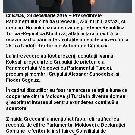
Chișinău, 23 decembrie 2019 –
Președintele
Parlamentului Zinaida Greceanîi, s-a întîlnit, astăzi, cu
membrii Grupului parlamentar de prietenie Republica
Turcia -Republica Moldova, aflați în țara noastră cu
ocazia participării la festivitățile prilejuite aniversării a
25-a a Unității Teritoriale Autonome Găgăuzia.
La întrevedere au fost prezenți deputații Ivanna
Koksal, președintele Grupului de prietenie a
Parlamentului Moldovei cu Parlamentul Turciei,
precum și membrii Grupului Alexandr Suhodolski și
Fiodor Gagauz.
În cadrul discuțiilor au fost remarcate relațiile bune de
cooperare dintre Moldova și Turcia în diverse domenii
și exprimat interesul pentru extinderea continuă a
acestora.
Zinaida Greceanîi a menționat faptul că ratificarea
recentă, de către Parlamentul Moldovei a Declarației
Comune referitor la instituirea Consiliului de