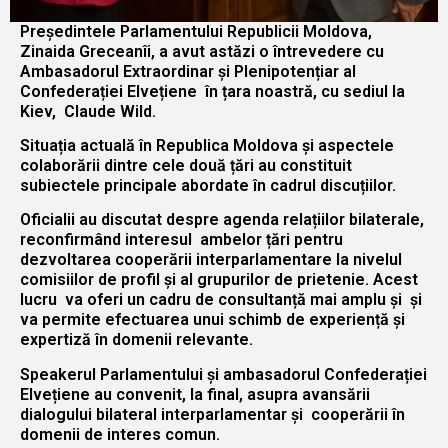
Președintele Parlamentului Republicii Moldova,
Zinaida Greceanîi, a avut astăzi o întrevedere cu
Ambasadorul Extraordinar și Plenipotențiar al
Confederației Elvețiene în țara noastră, cu sediul la
Kiev, Claude Wild.
Situația actuală în Republica Moldova și aspectele
colaborării dintre cele două țări au constituit
subiectele principale abordate în cadrul discuțiilor.
Oficialii au discutat despre agenda relațiilor bilaterale,
reconfirmând interesul ambelor țări pentru
dezvoltarea cooperării interparlamentare la nivelul
comisiilor de profil și al grupurilor de prietenie. Acest
lucru va oferi un cadru de consultanță mai amplu și și
va permite efectuarea unui schimb de experiență și
expertiză în domenii relevante.
Speakerul Parlamentului și ambasadorul Confederației
Elvețiene au convenit, la final, asupra avansării
dialogului bilateral interparlamentar și cooperării în
domenii de interes comun.