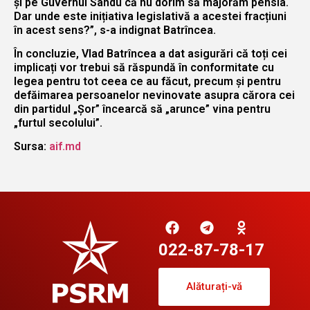
și pe Guvernul Sandu că nu dorim să majorăm pensia.
Dar unde este inițiativa legislativă a acestei fracțiuni
în acest sens?”, s-a indignat Batrîncea.
În concluzie, Vlad Batrîncea a dat asigurări că toți cei
implicați vor trebui să răspundă în conformitate cu
legea pentru tot ceea ce au făcut, precum și pentru
defăimarea persoanelor nevinovate asupra cărora cei
din partidul „Șor” încearcă să „arunce” vina pentru
„furtul secolului”.
Sursa:
aif.md
022-87-78-17
Alăturați-vă