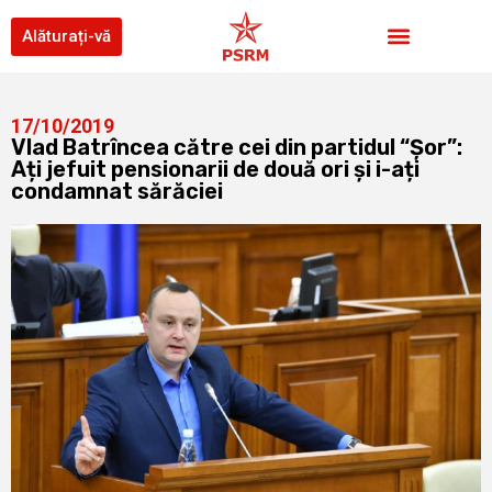
Alăturați-vă
17/10/2019
Vlad Batrîncea către cei din partidul “Șor”:
Ați jefuit pensionarii de două ori și i-ați
condamnat sărăciei