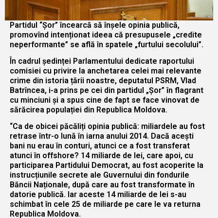
Partidul “Șor” încearcă să înșele opinia publică,
promovînd intenționat ideea că presupusele „credite
neperformante” se află în spatele „furtului secolului”.
În cadrul ședinței Parlamentului dedicate raportului
comisiei cu privire la anchetarea celei mai relevante
crime din istoria țării noastre, deputatul PSRM, Vlad
Batrîncea, i-a prins pe cei din partidul „Șor” în flagrant
cu minciuni și a spus cine de fapt se face vinovat de
sărăcirea populației din Republica Moldova.
“Ca de obicei păcăliți opinia publică: miliardele au fost
retrase într-o lună în iarna anului 2014. Dacă acești
bani nu erau în conturi, atunci ce a fost transferat
atunci în offshore? 14 miliarde de lei, care apoi, cu
participarea Partidului Democrat, au fost acoperite la
instrucțiunile secrete ale Guvernului din fondurile
Băncii Naționale, după care au fost transformate în
datorie publică. Iar aceste 14 miliarde de lei s-au
schimbat în cele 25 de miliarde pe care le va returna
Republica Moldova.