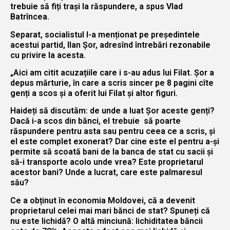
trebuie să fiți trași la răspundere, a spus Vlad
Batrîncea.
Separat, socialistul l-a menționat pe președintele
acestui partid, Ilan Șor, adresînd întrebări rezonabile
cu privire la acesta.
„Aici am citit acuzațiile care i s-au adus lui Filat. Șor a
depus mărturie, în care a scris sincer pe 8 pagini cîte
genți a scos și a oferit lui Filat și altor figuri.
Haideți să discutăm: de unde a luat Șor aceste genți?
Dacă i-a scos din bănci, el trebuie să poarte
răspundere pentru asta sau pentru ceea ce a scris, și
el este complet exonerat? Dar cine este el pentru a-și
permite să scoată bani de la banca de stat cu sacii și
să-i transporte acolo unde vrea? Este proprietarul
acestor bani? Unde a lucrat, care este palmaresul
său?
Ce a obținut în economia Moldovei, că a devenit
proprietarul celei mai mari bănci de stat? Spuneți că
nu este lichidă? O altă minciună: lichiditatea băncii