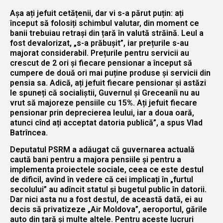
Așa ați jefuit cetățenii, dar vi s-a părut puțin: ați
început să folosiți schimbul valutar, din moment ce
banii trebuiau retrași din țară în valută străină. Leul a
fost devalorizat, „s-a prăbușit”, iar prețurile s-au
majorat considerabil. Prețurile pentru servicii au
crescut de 2 ori și fiecare pensionar a început să
cumpere de două ori mai puține produse și servicii din
pensia sa. Adică, ați jefuit fiecare pensionar și astăzi
le spuneți că socialiștii, Guvernul și Greceanîi nu au
vrut să majoreze pensiile cu 15%. Ați jefuit fiecare
pensionar prin deprecierea leului, iar a doua oară,
atunci cînd ați acceptat datoria publică”, a spus Vlad
Batrîncea.
Deputatul PSRM a adăugat că guvernarea actuală
caută bani pentru a majora pensiile și pentru a
implementa proiectele sociale, ceea ce este destul
de dificil, avînd în vedere că cei implicați în „furtul
secolului” au adîncit statul și bugetul public în datorii.
Dar nici asta nu a fost destul, de această dată, ei au
decis să privatizeze „Air Moldova”, aeroportul, gările
auto din țară și multe altele. Pentru aceste lucruri