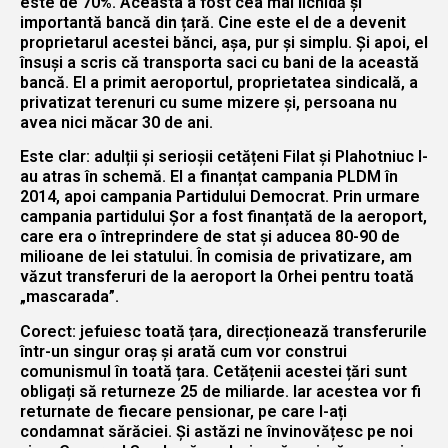
este de 70%. Aceasta a fost cea mai lichidă și
importantă bancă din țară. Cine este el de a devenit
proprietarul acestei bănci, așa, pur și simplu. Și apoi, el
însuși a scris că transporta saci cu bani de la această
bancă. El a primit aeroportul, proprietatea sindicală, a
privatizat terenuri cu sume mizere și, persoana nu
avea nici măcar 30 de ani.
Este clar: adulții și serioșii cetățeni Filat și Plahotniuc l-
au atras în schemă. El a finanțat campania PLDM în
2014, apoi campania Partidului Democrat. Prin urmare
campania partidului Șor a fost finanțată de la aeroport,
care era o întreprindere de stat și aducea 80-90 de
milioane de lei statului. În comisia de privatizare, am
văzut transferuri de la aeroport la Orhei pentru toată
„mascarada”.
Corect: jefuiesc toată țara, direcționează transferurile
într-un singur oraș și arată cum vor construi
comunismul în toată țara. Cetățenii acestei țări sunt
obligați să returneze 25 de miliarde. Iar acestea vor fi
returnate de fiecare pensionar, pe care l-ați
condamnat sărăciei. Și astăzi ne învinovățesc pe noi