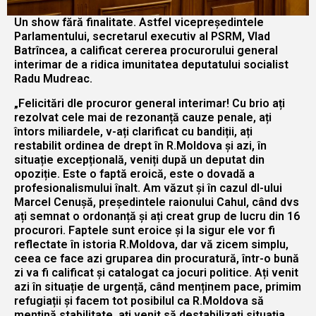
Un show fără finalitate. Astfel vicepreședintele
Parlamentului, secretarul executiv al PSRM, Vlad
Batrîncea, a calificat cererea procurorului general
interimar de a ridica imunitatea deputatului socialist
Radu Mudreac.
„Felicitări dle procuror general interimar! Cu brio ați
rezolvat cele mai de rezonanță cauze penale, ați
întors miliardele, v-ați clarificat cu bandiții, ați
restabilit ordinea de drept în R.Moldova și azi, în
situație excepțională, veniți după un deputat din
opoziție. Este o faptă eroică, este o dovadă a
profesionalismului înalt. Am văzut și în cazul dl-ului
Marcel Cenușă, președintele raionului Cahul, când dvs
ați semnat o ordonanță și ați creat grup de lucru din 16
procurori. Faptele sunt eroice și la sigur ele vor fi
reflectate în istoria R.Moldova, dar vă zicem simplu,
ceea ce face azi gruparea din procuratură, într-o bună
zi va fi calificat și catalogat ca jocuri politice. Ați venit
azi în situație de urgență, când menținem pace, primim
refugiații și facem tot posibilul ca R.Moldova să
mențină stabilitate, ați venit să destabilizați situația