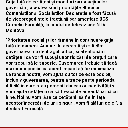
Grija față de cetățeni și monitorizarea acțiunilor
guvernării, acestea sunt prioritățile Blocului
Comuniștilor și Socialiștilor. Declarația a fost făcută
de vicepreședintele fracțiunii parlamentare BCS,
Corneliu Furculiță, la postul de televiziune NTV
Moldova.
”Prioritatea socialiștilor rămâne în continuare grija
față de oameni. Anume de această și criticăm
guvernarea, nu de dragul criticii, și atenționăm
cetățenii că vor fi supuși unor ridicări de prețuri care
vor trebui să le suporte. Guvernarea trebuie să facă
maximum posibil ca acest impact să fie minimalizat.
La rândul nostru, vom ajuta cu tot ce este posibil,
inclusiv guvernarea, pentru a trece peste perioada
dificilă în care s-au pomenit din cauza inactivității și
vom ajuta cetățenii ca să treacă de această iarnă cu
bine. Noi nu vom lăsa ca cetățenii să fie în fața
acestor încercări de unii singuri, vom fi alături de ei”, a
declarat Furculiță.