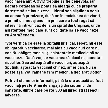
vaccinarea anti-COVID trebuie să fie benevolă, iar
fiecare cetățean să poată să aleagă cu ce preparat
dorește să se imunizeze. Liderul socialiștilor a venit
cu această precizare, după ce în emisiunea de vineri,
a primit un mesaj anonim prin care a fost rugat să
intervină într-un caz de la un spital din Chișinău, unde
asistentele medicale sunt obligate să se vaccineze
cu AstraZeneca.
”Voi verifica ce este la Spitalul nr.1, dar, repet, nu este
obligatoriu vaccinarea, mai ales cu vaccinuri care nu
vor. Nu obligați medicii și asistentele medicale să se
vaccineze. Dacă vor, se vaccinează, dacă nu, acesta-i
riscul lor. Sau așteaptă alte vaccinuri, așteaptă
Sputnik, așteaptă vaccinul chinez, american. Nu se
poate așa, veți rămâne fără medici”, a declarat Dodon.
Potrivit ultimelor informații, până la ora actuală au fost
vaccinați peste 9 mii de angajați din sistemul de
sănătate, dintre care peste 300 au înregistrat reacții
adverse.