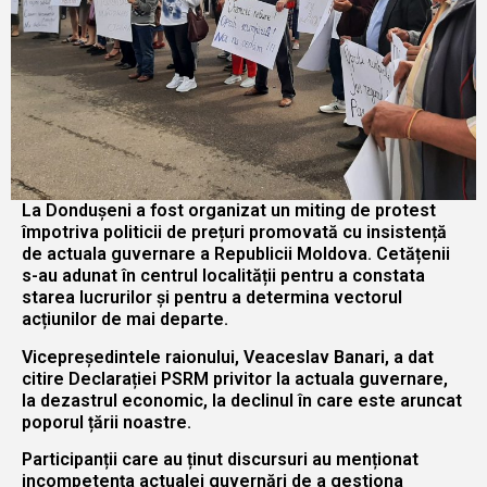
La Dondușeni a fost organizat un miting de protest
împotriva politicii de prețuri promovată cu insistență
de actuala guvernare a Republicii Moldova. Cetățenii
s-au adunat în centrul localității pentru a constata
starea lucrurilor și pentru a determina vectorul
acțiunilor de mai departe.
Vicepreședintele raionului, Veaceslav Banari, a dat
citire Declarației PSRM privitor la actuala guvernare,
la dezastrul economic, la declinul în care este aruncat
poporul țării noastre.
Participanții care au ținut discursuri au menționat
incompetența actualei guvernări de a gestiona