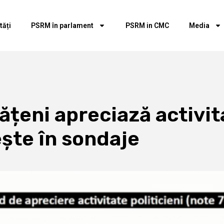
tăți
PSRM în parlament
PSRM in CMC
Media
tățeni apreciază activi
ește în sondaje