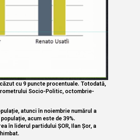
 scăzut cu 9 puncte procentuale. Totodată,
arometrului Socio-Politic, octombrie-
opulație, atunci în noiembrie numărul a
n populație, acum este de 39%.
 în liderul partidului ȘOR, Ilan Șor, a
chimbat.