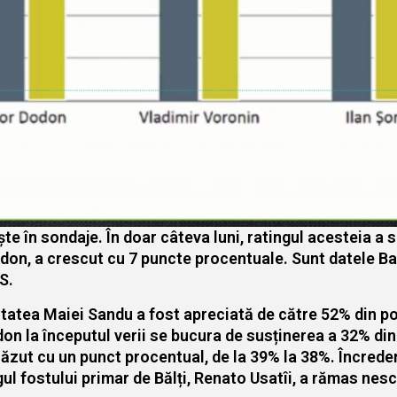
ște în sondaje. În doar câteva luni, ratingul acesteia a
Dodon, a crescut cu 7 puncte procentuale. Sunt datele B
S.
ivitatea Maiei Sandu a fost apreciată de către 52% din p
on la începutul verii se bucura de susținerea a 32% di
ut cu un punct procentual, de la 39% la 38%. Încrederea
gul fostului primar de Bălți, Renato Usatîi, a rămas nes