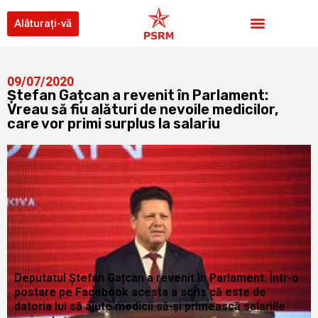
Alăturați-vă
09/07/2020
Ștefan Gațcan a revenit în Parlament:
Vreau să fiu alături de nevoile medicilor,
care vor primi surplus la salariu
Deputatul Ștefan Gațcan a revenit în Parlament. Într-o
postare pe Facebook acesta a scris că este de
datoria lui să ajute medicii să-și primească salariile