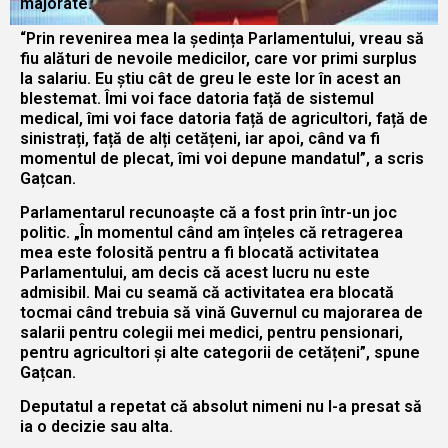
majorate.
“Prin revenirea mea la ședința Parlamentului, vreau să
fiu alături de nevoile medicilor, care vor primi surplus
la salariu. Eu știu cât de greu le este lor în acest an
blestemat. Îmi voi face datoria față de sistemul
medical, îmi voi face datoria față de agricultori, față de
sinistrați, față de alți cetățeni, iar apoi, când va fi
momentul de plecat, îmi voi depune mandatul”, a scris
Gațcan.
Parlamentarul recunoaște că a fost prin într-un joc
politic. „În momentul când am înțeles că retragerea
mea este folosită pentru a fi blocată activitatea
Parlamentului, am decis că acest lucru nu este
admisibil. Mai cu seamă că activitatea era blocată
tocmai când trebuia să vină Guvernul cu majorarea de
salarii pentru colegii mei medici, pentru pensionari,
pentru agricultori și alte categorii de cetățeni”, spune
Gațcan.
Deputatul a repetat că absolut nimeni nu l-a presat să
ia o decizie sau alta.