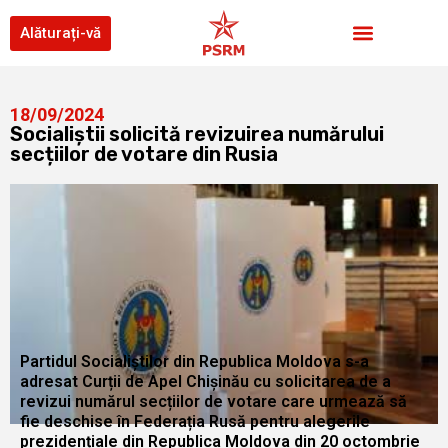
Alăturați-vă
18/09/2024
Socialiștii solicită revizuirea numărului
secțiilor de votare din Rusia
Partidul Socialiștilor din Republica Moldova s-a
adresat Curții de Apel Chișinău cu solicitarea de a
revizui numărul secțiilor de votare care urmează să
fie deschise în Federația Rusă pentru alegerile
prezidențiale din Republica Moldova din 20 octombrie