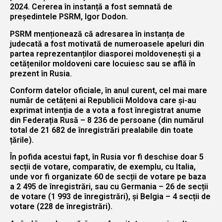
2024. Cererea în instanță a fost semnată de
președintele PSRM, Igor Dodon.
PSRM menționează că adresarea în instanța de
judecată a fost motivată de numeroasele apeluri din
partea reprezentanților diasporei moldovenești și a
cetățenilor moldoveni care locuiesc sau se află în
prezent în Rusia.
Conform datelor oficiale, în anul curent, cel mai mare
număr de cetățeni ai Republicii Moldova care și-au
exprimat intenția de a vota a fost înregistrat anume
din Federația Rusă – 8 236 de persoane (din numărul
total de 21 682 de înregistrări prealabile din toate
țările).
În pofida acestui fapt, în Rusia vor fi deschise doar 5
secții de votare, comparativ, de exemplu, cu Italia,
unde vor fi organizate 60 de secții de votare pe baza
a 2 495 de înregistrări, sau cu Germania – 26 de secții
de votare (1 993 de înregistrări), și Belgia – 4 secții de
votare (228 de înregistrări).