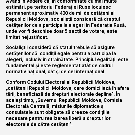
Având în vedere că, în conformitate cu mai multe
estimări, pe teritoriul Federației Ruse locuiesc
permanent aproximativ 400 de mii de cetățeni ai
Republicii Moldova, socialiștii consideră că dreptul
cetățenilor de a participa la alegeri în Federația Rusă,
unde vor fi deschise doar 5 secții de votare, este
limitat nejustificat.
Socialiștii consideră că statul trebuie să asigure
cetățenilor săi condiții egale pentru a participa la
alegeri, inclusiv în străinătate. Principiul egalității este
fundamental și este reglementat atât de cadrul
normativ național, cât și de cel internațional.
Conform Codului Electoral al Republicii Moldova,
„cetățenii Republicii Moldova, care domiciliază în afara
țării, beneficiază de drepturi electorale depline”. În
același timp, „Guvernul Republicii Moldova, Comisia
Electorală Centrală, misiunile diplomatice și
consulatele sunt obligate să creeze condițiile
necesare pentru realizarea liberă a drepturilor
electorale de către cetățeni”.