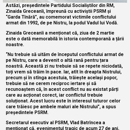
Astăzi, președintele Partidului Socialiștilor din RM,
Zinaida Greceanîi, împreună cu activiștii PSRM și
“Garda Tînără”, au comemorat victimile conflictului
armat din 1992, de pe Nistru, la podul Vadul lui Vodă.
Zinaida Greceanîi a menționat că, ziua de 2 martie
este o dată memorabilă în istoria contemporană a țării
noastre.
“Nu trebuie să uităm de începutul conflictului armat de
pe Nistru, care a devenit o altă rană pentru țara
noastră. Această zi nu trebuie să se repete niciodată,
toți vrem să trăim în pace. Iar, atît în dreapta Nistrului,
precum și în stînga acestuia, trăiește același popor,
trebuie să ne cerem reciproc iertare și să
recunoaștem că, în acest conflict nu au existat părți
care au acționat corect, iar conflictul trebuie
soluționat. Acest lucru este în interesul tuturor celor
care trăiesc pe ambele maluri ale Nistrului”, a spus
președintele PSRM.
Secretarul executiv al PSRM, Vlad Batrîncea a
menționat că, evenimentul tragic de acum 27 de ani,