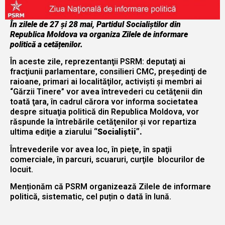
În zilele de 27 şi 28 mai, Partidul Socialiştilor din
Republica Moldova va organiza Zilele de informare
politică a cetățenilor.
În aceste zile, reprezentanţii PSRM: deputaţi ai
fracţiunii parlamentare, consilieri CMC, preşedinţi de
raioane, primari ai localităţilor, activiști și membri ai
“Gărzii Tinere” vor avea întrevederi cu cetăţenii din
toată ţara, în cadrul cărora vor informa societatea
despre situaţia politică din Republica Moldova, vor
răspunde la întrebările cetăţenilor și vor repartiza
ultima ediţie a ziarului
“Socialiştii”.
Întrevederile vor avea loc, în pieţe, în spaţii
comerciale, în parcuri, scuaruri, curţile blocurilor de
locuit.
Menționăm că PSRM organizează Zilele de informare
politică, sistematic, cel puțin o dată în lună.