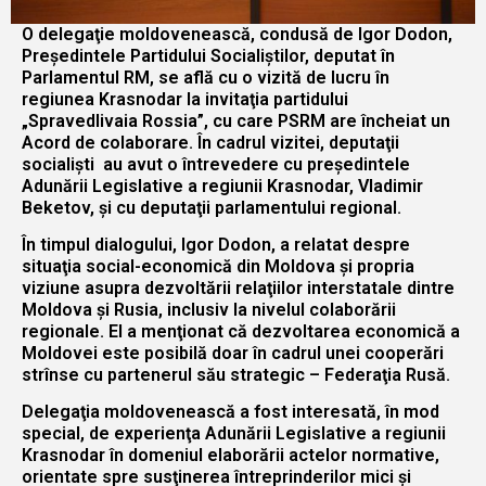
O delegaţie moldovenească, condusă de Igor Dodon,
Preşedintele Partidului Socialiştilor, deputat în
Parlamentul RM, se află cu o vizită de lucru în
regiunea Krasnodar la invitaţia partidului
„Spravedlivaia Rossia”, cu care PSRM are încheiat un
Acord de colaborare. În cadrul vizitei, deputaţii
socialişti au avut o întrevedere cu preşedintele
Adunării Legislative a regiunii Krasnodar, Vladimir
Beketov, şi cu deputaţii parlamentului regional.
În timpul dialogului, Igor Dodon, a relatat despre
situaţia social-economică din Moldova şi propria
viziune asupra dezvoltării relaţiilor interstatale dintre
Moldova şi Rusia, inclusiv la nivelul colaborării
regionale. El a menţionat că dezvoltarea economică a
Moldovei este posibilă doar în cadrul unei cooperări
strînse cu partenerul său strategic – Federaţia Rusă.
Delegaţia moldovenească a fost interesată, în mod
special, de experienţa Adunării Legislative a regiunii
Krasnodar în domeniul elaborării actelor normative,
orientate spre susţinerea întreprinderilor mici şi