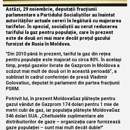
Astăzi, 29 noiembrie, deputații fracțiunii
parlamentare a Partidului Socialiștilor au înaintat
autorităților actuale cereri în legătură cu majorarea
tarifelor. În special, socialiștii au cerut reducerea
tarifului la gaz pentru populație, care în prezent
este de două ori mai mare decât prețul gazului
furnizat de Rusia în Moldova.
”Din 2010 până în prezent, tariful la gaz din rețea
pentru populație este majorat cu circa 80%. În același
timp, prețul gazelor livrate de Gazprom în Moldova a
scăzut mai mult de două ori în această perioadă”, a
subliniat în cadrul conferinței de presă Vladimir
Golovatiuc, deputat în parlament din partea fracțiunii
PSRM.
Potrivit lui, în prezent MoldovaGaz plătește pentru
gazul vândut de Gazprom 174 dolari pentru 1 mie de
metri cubi de gaz, iar populația plătește MoldovaGaz
346 dolari SUA. „Cheltuielile suplimentare ale
distribuitorilor de gaze – organizația care furnizează
gaze populației – sunt mai mult decât duble!”