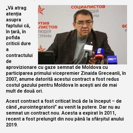
„Vă atrag
atenția
asupra
faptului că,
în țară, în
pofida
criticii dure
a
contractului
de
aprovizionare cu gaze semnat de Moldova cu
participarea primului vicepremier Zinaida Greceanîi, în
2007, anume datorită acestui contract a fost redus
costul gazului pentru Moldova în acești ani de mai
mult de două ori.
Acest contract a fost criticat încă de la început – de
când „eurointegratorii” au venit la putere. Dar nu au
semnat un contract nou. Acesta a expirat în 2011,
recent a fost prelungit din nou până la sfârșitul anului
2019.