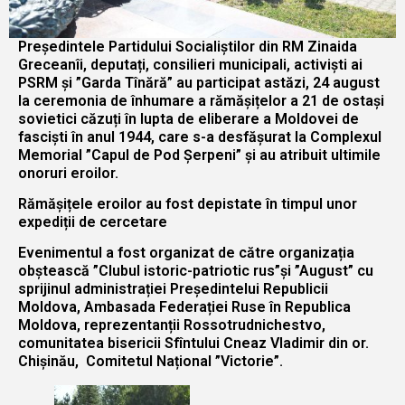
Președintele Partidului Socialiștilor din RM Zinaida
Greceanîi, deputați, consilieri municipali, activiști ai
PSRM și ”Garda Tînără” au participat astăzi, 24 august
la ceremonia de înhumare a rămășițelor a 21 de ostași
sovietici căzuți în lupta de eliberare a Moldovei de
fasciști în anul 1944, care s-a desfășurat la Complexul
Memorial ”Capul de Pod Șerpeni” și au atribuit ultimile
onoruri eroilor.
Rămășițele eroilor au fost depistate în timpul unor
expediții de cercetare
Evenimentul a fost organizat de către organizația
obștească ”Clubul istoric-patriotic rus”și ”August” cu
sprijinul administrației Președintelui Republicii
Moldova, Ambasada Federației Ruse în Republica
Moldova, reprezentanții Rossotrudnichestvo,
comunitatea bisericii Sfîntului Cneaz Vladimir din or.
Chișinău, Comitetul Național ”Victorie”.