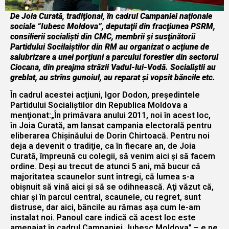
De Joia Curată, tradiţional, în cadrul Campaniei naţionale
sociale “Iubesc Moldova”, deputaţii din fracţiunea PSRM,
consilierii socialişti din CMC, membrii şi susţinătorii
Partidului Socilaiştilor din RM au organizat o acţiune de
salubrizare a unei porţiuni a parcului forestier din sectorul
Ciocana, din preajma străzii Vadul-lui-Vodă. Socialiştii au
greblat, au strîns gunoiul, au reparat şi vopsit băncile etc.
În cadrul acestei acţiuni, Igor Dodon, preşedintele
Partidului Socialiştilor din Republica Moldova a
menţionat:„În primăvara anului 2011, noi în acest loc,
în Joia Curată, am lansat campania electorală pentru
eliberarea Chişinăului de Dorin Chirtoacă. Pentru noi
deja a devenit o tradiţie, ca în fiecare an, de Joia
Curată, împreună cu colegii, să venim aici şi să facem
ordine. Deşi au trecut de atunci 5 ani, mă bucur că
majoritatea scaunelor sunt întregi, că lumea s-a
obişnuit să vină aici şi să se odihnească. Aţi văzut că,
chiar şi în parcul central, scaunele, cu regret, sunt
distruse, dar aici, băncile au rămas aşa cum le-am
instalat noi. Panoul care indică că acest loc este
amenajat în cadrul Campaniei „Iubesc Moldova” – e pe