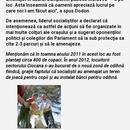
loc. Asta înseamnă că oamenii apreciază lucrul pe
care noi l-am făcut aici”, a spus Dodon.
De asemenea, liderul socialiştilor a declarat că
intenţionează ca astfel de acţiuni să fie organizate în
mai multe colţuri ale oraşului şi a sugerat oponenţilor
politici şi colegilor din Parlament să ia sub protecţia sa
cîte 2-3 parcuri şi să le amenajeze.
Menţionăm că în toamna anului 2011
în acest loc
au fost
plantaţi circa 400 de copaci. În anul 2012,
locuitorii
sectorului Ciocana s-au bucurat de o nouă zonă de odihnă
fiindcă, graţie faptului că
socialiştii au amenajat un teren
de joacă pentru copii şi au instalat bănci pentru odihnă.