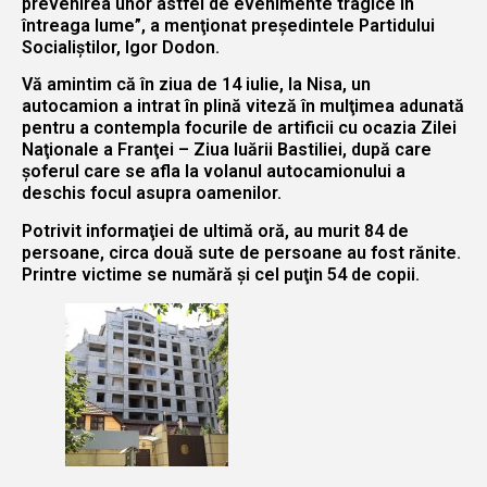
prevenirea unor astfel de evenimente tragice în
întreaga lume”, a menţionat preşedintele Partidului
Socialiştilor, Igor Dodon.
Vă amintim că în ziua de 14 iulie, la Nisa, un
autocamion a intrat în plină viteză în mulţimea adunată
pentru a contempla focurile de artificii cu ocazia Zilei
Naţionale a Franţei – Ziua luării Bastiliei, după care
şoferul care se afla la volanul autocamionului a
deschis focul asupra oamenilor.
Potrivit informaţiei de ultimă oră, au murit 84 de
persoane, circa două sute de persoane au fost rănite.
Printre victime se numără şi cel puţin 54 de copii.