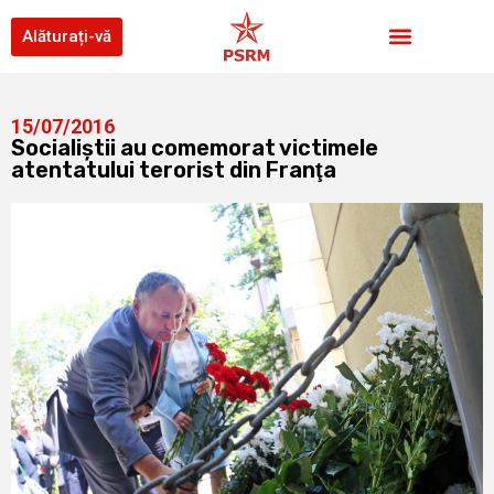
Alăturați-vă
15/07/2016
Socialiştii au comemorat victimele
atentatului terorist din Franţa