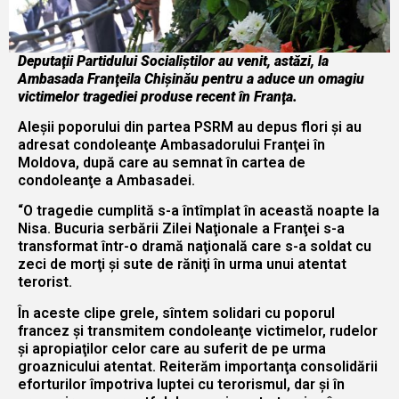
Deputaţii Partidului Socialiştilor au venit, astăzi, la
Ambasada Franţeila Chişinău pentru a aduce un omagiu
victimelor tragediei produse recent în Franţa.
Aleşii poporului din partea PSRM au depus flori şi au
adresat condoleanţe Ambasadorului Franţei în
Moldova, după care au semnat în cartea de
condoleanţe a Ambasadei.
“O tragedie cumplită s-a întîmplat în această noapte la
Nisa. Bucuria serbării Zilei Naţionale a Franţei s-a
transformat într-o dramă naţională care s-a soldat cu
zeci de morţi şi sute de răniţi în urma unui atentat
terorist.
În aceste clipe grele, sîntem solidari cu poporul
francez şi transmitem condoleanţe victimelor, rudelor
şi apropiaţilor celor care au suferit de pe urma
groaznicului atentat. Reiterăm importanţa consolidării
eforturilor împotriva luptei cu terorismul, dar şi în