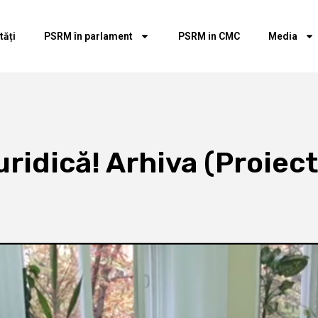
tăți
PSRM în parlament
PSRM in CMC
Media
ridică! Arhiva (Proiect