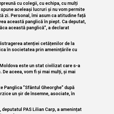
mpreună cu colegii, cu echipa, cu mulți
 spune aceleași lucruri și nu vom permite
ă zi. Personal, îmi asum ca atitudine față
ea această panglică în piept. Ca deputat,
răca această panglică”, a declarat
istragerea atenției cetățenilor de la
ica în societatea prin amenințările cu
 Moldova este un stat civilizat care s-a
 De aceea, vom fi și mai mulți, și mai
rte Panglica ”Sfântul Gheorghe” după
erzice un șir de însemne, asociate, în
, deputatul PAS Lilian Carp, a amenințat