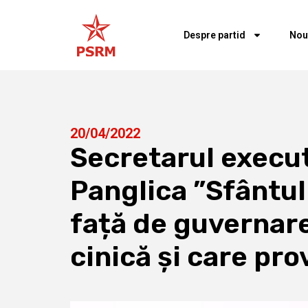
Despre partid
Nou
20/04/2022
Secretarul execut
Panglica ”Sfântul
față de guvernar
cinică și care pr