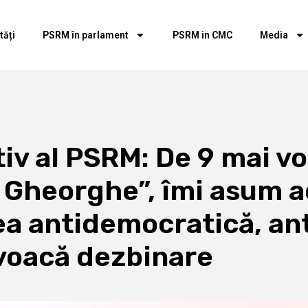
tăți
PSRM în parlament
PSRM in CMC
Media
iv al PSRM: De 9 mai voi
 Gheorghe”, îmi asum a
ea antidemocratică, an
ovoacă dezbinare