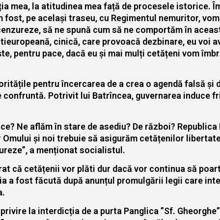
iția mea, la atitudinea mea față de procesele istorice. Î
m fost, pe același traseu, cu Regimentul nemuritor, vom
e cenzureze, să ne spună cum să ne comportăm în aceast
ieuropeană, cinică, care provoacă dezbinare, eu voi av
ște, pentru pace, dacă eu și mai mulți cetățeni vom îmb
ritățile pentru încercarea de a crea o agendă falsă și d
 confruntă. Potrivit lui Batrîncea, guvernarea induce fr
e ce? Ne aflăm în stare de asediu? De război? Republica
Omului și noi trebuie să asigurăm cetățenilor libertate.
ureze”, a menționat socialistul.
at că cetățenii vor plăti dur dacă vor continua să poa
ia a fost făcută după anunțul promulgării legii care int
a.
rivire la interdicția de a purta Panglica ”Sf. Gheorghe”