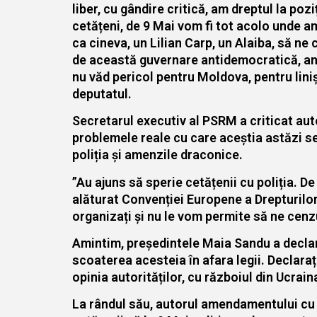
liber, cu gândire critică, am dreptul la poz
cetățeni, de 9 Mai vom fi tot acolo unde a
ca cineva, un Lilian Carp, un Alaiba, să n
de această guvernare antidemocratică, ant
nu văd pericol pentru Moldova, pentru lini
deputatul.
Secretarul executiv al PSRM a criticat auto
problemele reale cu care aceștia astăzi se
poliția și amenzile draconice.
”Au ajuns să sperie cetățenii cu poliția. D
alăturat Convenției Europene a Drepturilor 
organizați și nu le vom permite să ne cenz
Amintim, președintele Maia Sandu a declar
scoaterea acesteia în afara legii. Declaraț
opinia autorităților, cu războiul din Ucrain
La rândul său, autorul amendamentului cu p