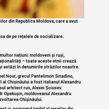
niilor din Republica Moldova, care a avut
 sa de pe rețelele de socializare.
multor națiuni: moldoveni și ruși,
naționalități – toate aceste etnii crează
și astăzi în denumirile străzilor noastre.
el Nour, grecul Pantelimon Sinadino,
al Chișinăului a fost italianul Alexandru
ul arhitect rus, Alexei Șciusev.
ndr Opekușin, moldoveanul Alexandru
zvoltarea Chișinăului.
st și pogromul teribil al evreilor din