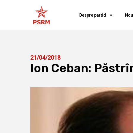
Despre partid
Nou
21/04/2018
Ion Ceban: Păstrî