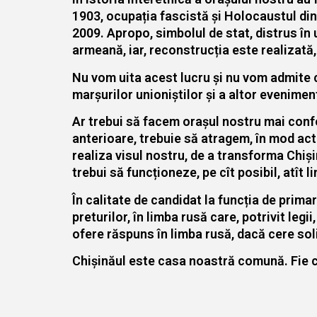
1903, ocupația fascistă și Holocaustul din a
2009. Apropo, simbolul de stat, distrus în 
armeană, iar, reconstrucția este realizată,
Nu vom uita acest lucru și nu vom admite 
marșurilor unioniștilor și a altor evenime
Ar trebui să facem orașul nostru mai confor
anterioare, trebuie să atragem, în mod activ
realiza visul nostru, de a transforma Chiși
trebui să funcționeze, pe cît posibil, atît l
În calitate de candidat la funcția de primar
preturilor, în limba rusă care, potrivit leg
ofere răspuns în limba rusă, dacă cere soli
Chișinăul este casa noastră comună. Fie ca,