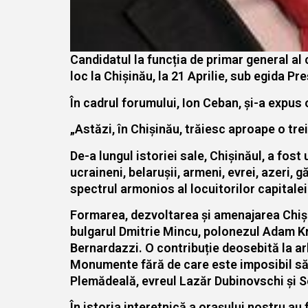
Candidatul la funcția de primar general al 
loc la Chișinău, la 21 Aprilie, sub egida P
În cadrul forumului, Ion Ceban, și-a expus o
„Astăzi, în Chișinău, trăiesc aproape o tre
De-a lungul istoriei sale, Chișinăul, a fos
ucraineni, belarușii, armeni, evrei, azeri, 
spectrul armonios al locuitorilor capitalei
Formarea, dezvoltarea și amenajarea Chiși
bulgarul Dmitrie Mincu, polonezul Adam Kri
Bernardazzi. O contribuție deosebită la ar
Monumente fără de care este imposibil să
Plemădeală, evreul Lazăr Dubinovschi și Se
În istoria interetnică a orașului nostru a