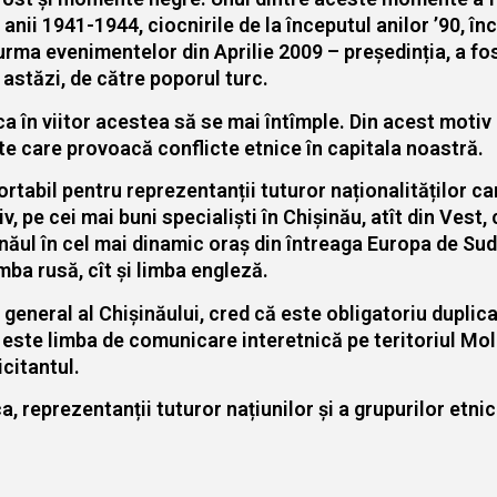
nii 1941-1944, ciocnirile de la începutul anilor ’90, înc
urma evenimentelor din Aprilie 2009 – președinția, a fo
 astăzi, de către poporul turc.
ca în viitor acestea să se mai întîmple. Din acest moti
nte care provoacă conflicte etnice în capitala noastră.
tabil pentru reprezentanții tuturor naționalităților car
, pe cei mai buni specialiști în Chișinău, atît din Vest, 
năul în cel mai dinamic oraș din întreaga Europa de Sud-E
imba rusă, cît și limba engleză.
 general al Chișinăului, cred că este obligatoriu duplica
ii, este limba de comunicare interetnică pe teritoriul Mold
citantul.
 reprezentanții tuturor națiunilor și a grupurilor etnic