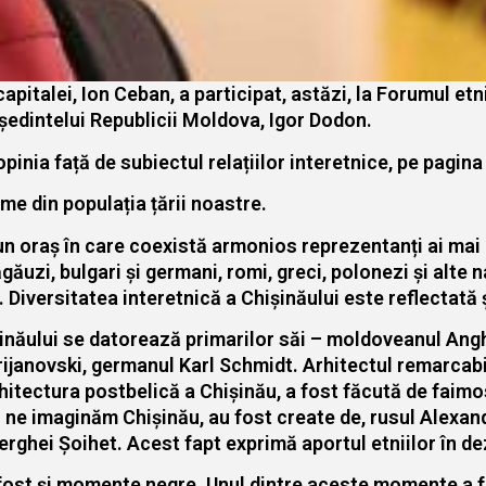
capitalei, Ion Ceban, a participat, astăzi, la Forumul et
reședintelui Republicii Moldova, Igor Dodon.
pinia față de subiectul relațiilor interetnice, pe pagina
ime din populația țării noastre.
t un oraș în care coexistă armonios reprezentanți ai mai 
găgăuzi, bulgari și germani, romi, greci, polonezi și alte 
. Diversitatea interetnică a Chișinăului este reflectată 
năului se datorează primarilor săi – moldoveanul Angh
janovski, germanul Karl Schmidt. Arhitectul remarcabil 
hitectura postbelică a Chișinău, a fost făcută de faimos
 ne imaginăm Chișinău, au fost create de, rusul Alexa
rghei Șoihet. Acest fapt exprimă aportul etniilor în de
u fost și momente negre. Unul dintre aceste momente a fo