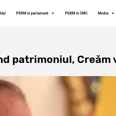
tăți
PSRM în parlament
PSRM in CMC
Media
nd patrimoniul, Creăm v