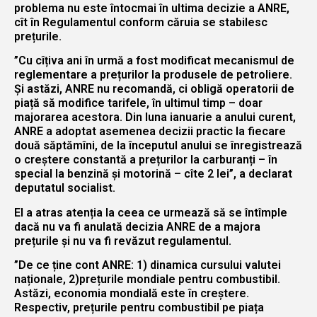
problema nu este întocmai în ultima decizie a ANRE,
cît în Regulamentul conform căruia se stabilesc
prețurile.
”Cu cîțiva ani în urmă a fost modificat mecanismul de
reglementare a prețurilor la produsele de petroliere.
Și astăzi, ANRE nu recomandă, ci obligă operatorii de
piață să modifice tarifele, în ultimul timp – doar
majorarea acestora. Din luna ianuarie a anului curent,
ANRE a adoptat asemenea decizii practic la fiecare
două săptămîni, de la începutul anului se înregistrează
o creștere constantă a prețurilor la carburanți – în
special la benzină și motorină – cîte 2 lei”, a declarat
deputatul socialist.
El a atras atenția la ceea ce urmează să se întîmple
dacă nu va fi anulată decizia ANRE de a majora
prețurile și nu va fi revăzut regulamentul.
”De ce ține cont ANRE: 1) dinamica cursului valutei
naționale, 2)prețurile mondiale pentru combustibil.
Astăzi, economia mondială este în creștere.
Respectiv, prețurile pentru combustibil pe piața