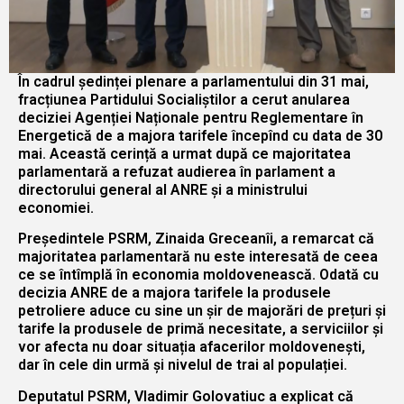
În cadrul ședinței plenare a parlamentului din 31 mai,
fracțiunea Partidului Socialiștilor a cerut anularea
deciziei Agenției Naționale pentru Reglementare în
Energetică de a majora tarifele începînd cu data de 30
mai. Această cerință a urmat după ce majoritatea
parlamentară a refuzat audierea în parlament a
directorului general al ANRE și a ministrului
economiei.
Președintele PSRM, Zinaida Greceanîi, a remarcat că
majoritatea parlamentară nu este interesată de ceea
ce se întîmplă în economia moldovenească. Odată cu
decizia ANRE de a majora tarifele la produsele
petroliere aduce cu sine un șir de majorări de prețuri și
tarife la produsele de primă necesitate, a serviciilor și
vor afecta nu doar situația afacerilor moldovenești,
dar în cele din urmă și nivelul de trai al populației.
Deputatul PSRM, Vladimir Golovatiuc a explicat că