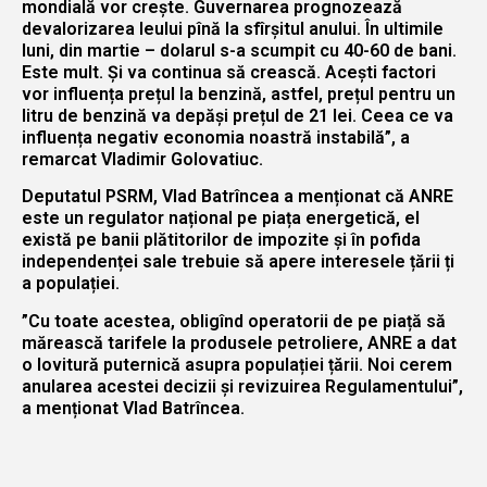
mondială vor crește. Guvernarea prognozează
devalorizarea leului pînă la sfîrșitul anului. În ultimile
luni, din martie – dolarul s-a scumpit cu 40-60 de bani.
Este mult. Și va continua să crească. Acești factori
vor influența prețul la benzină, astfel, prețul pentru un
litru de benzină va depăși prețul de 21 lei. Ceea ce va
influența negativ economia noastră instabilă”, a
remarcat Vladimir Golovatiuc.
Deputatul PSRM, Vlad Batrîncea a menționat că ANRE
este un regulator național pe piața energetică, el
există pe banii plătitorilor de impozite și în pofida
independenței sale trebuie să apere interesele țării ți
a populației.
”Cu toate acestea, obligînd operatorii de pe piață să
mărească tarifele la produsele petroliere, ANRE a dat
o lovitură puternică asupra populației țării. Noi cerem
anularea acestei decizii și revizuirea Regulamentului”,
a menționat Vlad Batrîncea.