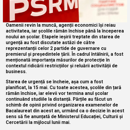
Oamenii revin la muncă, agenții economici își reiau
activitatea, iar școlile rămân închise până la începerea
noului an școlar. Etapele ieșirii treptate din starea de
urgență au fost discutate astăzi de către
reprezentanții celor 2 partide de guvernare cu
premierul și președintele țării. În cadrul întâlnirii, a fost
menționată importanța măsurilor de protecție în
contextul ridicării restricțiilor și reluării activității de
business.
Starea de urgență se încheie, așa cum a fost
planificat, la 15 mai. Cu toate acestea, școlile din țară
rămân închise, iar elevii vor termina anul școlar
continuând studiile la distanță. Părțile au făcut un
schimb de opinii privind organizarea examenelor de
Bacalaureat din acest an, urmând ca o decizie în acest
sens să fie anunțată de Ministerul Educației, Culturii și
Cercetării la mijlocul lunii mai.