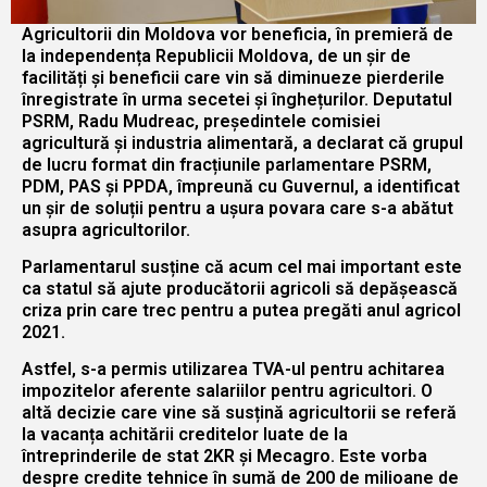
Agricultorii din Moldova vor beneficia, în premieră de
la independența Republicii Moldova, de un șir de
facilități și beneficii care vin să diminueze pierderile
înregistrate în urma secetei și înghețurilor. Deputatul
PSRM, Radu Mudreac, președintele comisiei
agricultură și industria alimentară, a declarat că grupul
de lucru format din fracțiunile parlamentare PSRM,
PDM, PAS și PPDA, împreună cu Guvernul, a identificat
un șir de soluții pentru a ușura povara care s-a abătut
asupra agricultorilor.
Parlamentarul susține că acum cel mai important este
ca statul să ajute producătorii agricoli să depășească
criza prin care trec pentru a putea pregăti anul agricol
2021.
Astfel, s-a permis utilizarea TVA-ul pentru achitarea
impozitelor aferente salariilor pentru agricultori. O
altă decizie care vine să susțină agricultorii se referă
la vacanța achitării creditelor luate de la
întreprinderile de stat 2KR și Mecagro. Este vorba
despre credite tehnice în sumă de 200 de milioane de