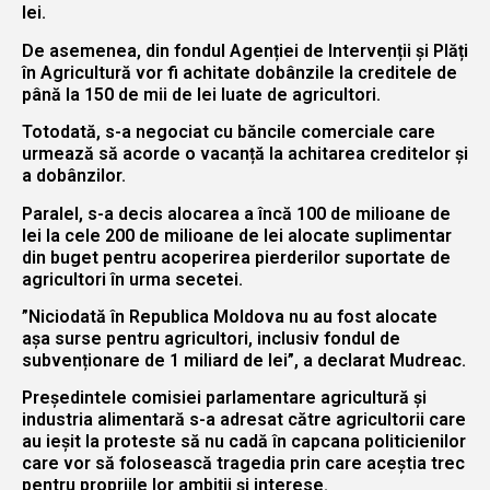
lei.
De asemenea, din fondul Agenției de Intervenții și Plăți
în Agricultură vor fi achitate dobânzile la creditele de
până la 150 de mii de lei luate de agricultori.
Totodată, s-a negociat cu băncile comerciale care
urmează să acorde o vacanță la achitarea creditelor și
a dobânzilor.
Paralel, s-a decis alocarea a încă 100 de milioane de
lei la cele 200 de milioane de lei alocate suplimentar
din buget pentru acoperirea pierderilor suportate de
agricultori în urma secetei.
”Niciodată în Republica Moldova nu au fost alocate
așa surse pentru agricultori, inclusiv fondul de
subvenționare de 1 miliard de lei”, a declarat Mudreac.
Președintele comisiei parlamentare agricultură și
industria alimentară s-a adresat către agricultorii care
au ieșit la proteste să nu cadă în capcana politicienilor
care vor să folosească tragedia prin care aceștia trec
pentru propriile lor ambiții și interese.