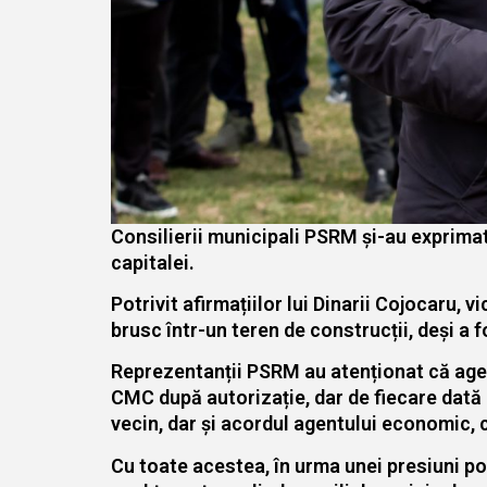
Consilierii municipali PSRM și-au exprimat 
capitalei.
Potrivit afirmațiilor lui Dinarii Cojocaru,
brusc într-un teren de construcții, deși a f
Reprezentanții PSRM au atenționat că agen
CMC după autorizație, dar de fiecare dată a
vecin, dar și acordul agentului economic, c
Cu toate acestea, în urma unei presiuni pol