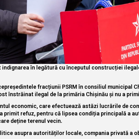
indignarea în legătură cu începutul construcției ilegal
 vicepreședintele fracțiunii PSRM în consiliul municipal 
ost înstrăinat ilegal de la primăria Chișinău și nu a pri
tul economic, care efectuează astăzi lucrările de cons
 primit refuz, pentru că lipsea condiția principală a aut
are deține terenul vecin.
itice asupra autorităților locale, compania privată a o