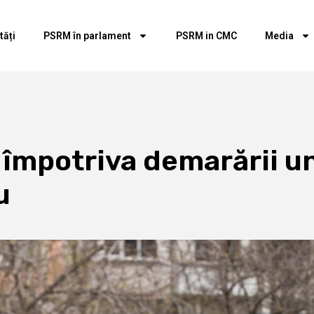
tăți
PSRM în parlament
PSRM in CMC
Media
împotriva demarării un
u