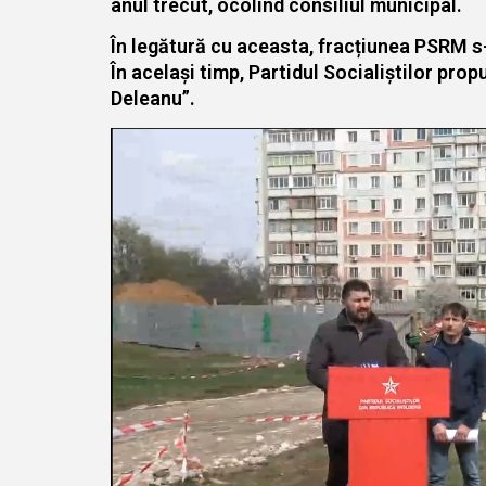
anul trecut, ocolind consiliul municipal.
În legătură cu aceasta, fracțiunea PSRM s-
În același timp, Partidul Socialiștilor prop
Deleanu”.
Player
video