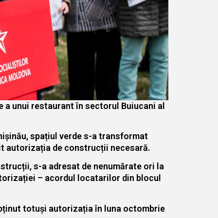
e a unui restaurant în sectorul Buiucani al
Chișinău, spațiul verde s-a transformat
mit autorizația de construcții necesară.
trucții, s-a adresat de nenumărate ori la
orizației – acordul locatarilor din blocul
bținut totuși autorizația în luna octombrie