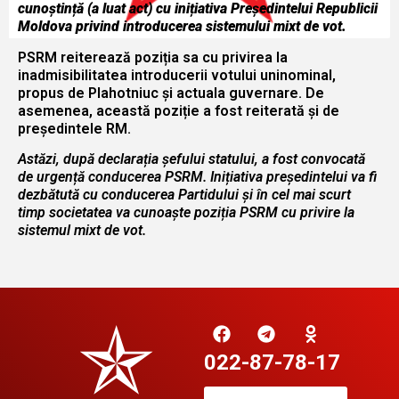
cunoștință (a luat act) cu inițiativa Președintelui Republicii
Moldova privind introducerea sistemului mixt de vot.
PSRM reiterează poziția sa cu privirea la
inadmisibilitatea introducerii votului uninominal,
propus de Plahotniuc și actuala guvernare. De
asemenea, această poziție a fost reiterată și de
președintele RM.
Astăzi, după declarația șefului statului, a fost convocată
de urgență conducerea PSRM. Inițiativa președintelui va fi
dezbătută cu conducerea Partidului și în cel mai scurt
timp societatea va cunoaște poziția PSRM cu privire la
sistemul mixt de vot.
022-87-78-17