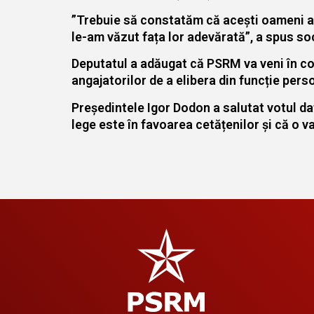
”Trebuie să constatăm că acești oameni au 
le-am văzut fața lor adevărată”, a spus soc
Deputatul a adăugat că PSRM va veni în con
angajatorilor de a elibera din funcție per
Președintele Igor Dodon a salutat votul d
lege este în favoarea cetățenilor și că o 