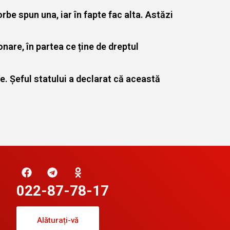
be spun una, iar în fapte fac alta. Astăzi
nare, în partea ce ține de dreptul
. Șeful statului a declarat că această
022-87-78-17
Alăturați-vă