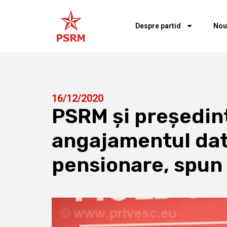
Despre partid
Nou
16/12/2020
PSRM și președint
angajamentul dat 
pensionare, spun 