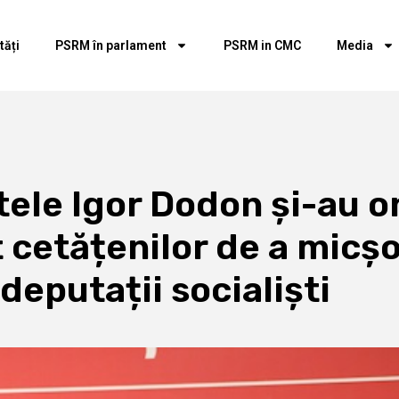
tăți
PSRM în parlament
PSRM in CMC
Media
ele Igor Dodon și-au o
cetățenilor de a micșo
deputații socialiști