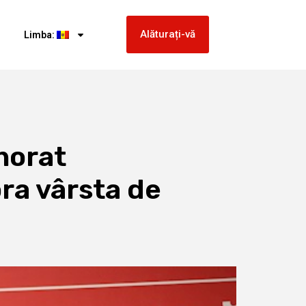
Alăturați-vă
Limba:
norat
ra vârsta de