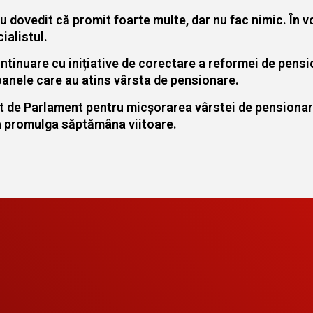
dovedit că promit foarte multe, dar nu fac nimic. În vor
ialistul.
tinuare cu inițiative de corectare a reformei de pensio
soanele care au atins vârsta de pensionare.
at de Parlament pentru micșorarea vârstei de pensionare
va promulga săptămâna viitoare.