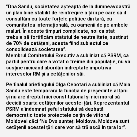
”Dna Sandu, societatea așteaptă de la dumneavoastră
un plan bine stabilit de reîntregire a țării pe care să îl
consultăm cu toate forțele politice din țară, cu
comunitatea internațională, cu oamenii de pe ambele
maluri. În aceste timpuri complicate, noi ca stat
trebuie să fortificăm statutul de neutralitate, susținut
de 70% de cetățeni, acesta fiind subiectul ce
consolidează societatea”.
Membrul Comitetului Executiv a subliniat că PSRM, ca
partid pentru care a votat o treime din populație, nu va
susține nicicând abordări îndreptate împotriva
intereselor RM și a cetățenilor săi.
Pe finalul briefingului Olga Cebotari a subliniat că Maia
Sandu este temporară la funcția de președinte al țării
și nu are dreptul nici constituțional și nici moral să
decidă soarta cetățenilor acestei țări. Reprezentantul
PSRM a îndemnat șeful statului să dezbată
democratic toate proiectele ce țin de viitorul
Moldovei căci ”Nu Dvs sunteți Moldova. Moldova sunt
cetățenii acestei țări care vor să trăiască în țara lor”.