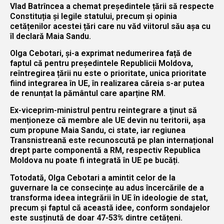
Vlad Batrîncea a chemat președintele țării să respecte
Constituția și legile statului, precum și opinia
cetățenilor acestei țări care nu văd viitorul său așa cu
îl declară Maia Sandu.
Olga Cebotari, și-a exprimat nedumerirea față de
faptul că pentru președintele Republicii Moldova,
reîntregirea țării nu este o prioritate, unica prioritate
fiind integrarea în UE, în realizarea căreia s-ar putea
de renunțat la pământul care aparține RM.
Ex-viceprim-ministrul pentru reintegrare a ținut să
menționeze că membre ale UE devin nu teritorii, așa
cum propune Maia Sandu, ci state, iar regiunea
Transnistreană este recunoscută pe plan internațional
drept parte componentă a RM, respectiv Republica
Moldova nu poate fi integrată în UE pe bucăți.
Totodată, Olga Cebotari a amintit celor de la
guvernare la ce consecințe au adus încercările de a
transforma ideea integrării în UE în ideologie de stat,
precum și faptul că această idee, conform sondajelor
este susținută de doar 47-53% dintre cetățeni.