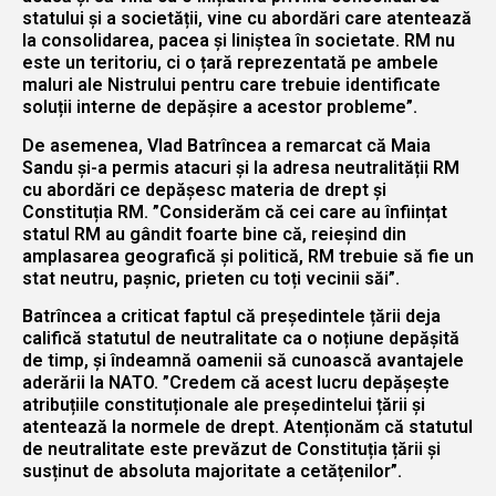
statului și a societății, vine cu abordări care atentează
la consolidarea, pacea și liniștea în societate. RM nu
este un teritoriu, ci o țară reprezentată pe ambele
maluri ale Nistrului pentru care trebuie identificate
soluții interne de depășire a acestor probleme”.
De asemenea, Vlad Batrîncea a remarcat că Maia
Sandu și-a permis atacuri și la adresa neutralității RM
cu abordări ce depășesc materia de drept și
Constituția RM. ”Considerăm că cei care au înființat
statul RM au gândit foarte bine că, reieșind din
amplasarea geografică și politică, RM trebuie să fie un
stat neutru, pașnic, prieten cu toți vecinii săi”.
Batrîncea a criticat faptul că președintele țării deja
califică statutul de neutralitate ca o noțiune depășită
de timp, și îndeamnă oamenii să cunoască avantajele
aderării la NATO. ”Credem că acest lucru depășește
atribuțiile constituționale ale președintelui țării și
atentează la normele de drept. Atenționăm că statutul
de neutralitate este prevăzut de Constituția țării și
susținut de absoluta majoritate a cetățenilor”.