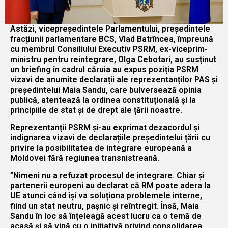
Astăzi, vicepreședintele Parlamentului, președintele
fracțiunii parlamentare BCS, Vlad Batrîncea, împreună
cu membrul Consiliului Executiv PSRM, ex-viceprim-
ministru pentru reintegrare, Olga Cebotari, au susținut
un briefing în cadrul căruia au expus poziția PSRM
vizavi de anumite declarații ale reprezentanților PAS și
președintelui Maia Sandu, care bulversează opinia
publică, atentează la ordinea constituțională și la
principiile de stat și de drept ale țării noastre.
Reprezentanții PSRM și-au exprimat dezacordul și
indignarea vizavi de declarațiile președintelui țării cu
privire la posibilitatea de integrare europeană a
Moldovei fără regiunea transnistreană.
”Nimeni nu a refuzat procesul de integrare. Chiar și
partenerii europeni au declarat că RM poate adera la
UE atunci când își va soluționa problemele interne,
fiind un stat neutru, pașnic și reîntregit. Însă, Maia
Sandu în loc să înțeleagă acest lucru ca o temă de
acasă și să vină cu o inițiativă privind consolidarea