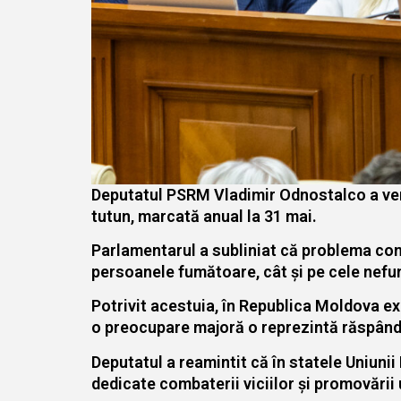
Deputatul PSRM Vladimir Odnostalco a venit
tutun, marcată anual la 31 mai.
Parlamentarul a subliniat că problema co
persoanele fumătoare, cât și pe cele nef
Potrivit acestuia, în Republica Moldova ex
o preocupare majoră o reprezintă răspândir
Deputatul a reamintit că în statele Uniuni
dedicate combaterii viciilor și promovării