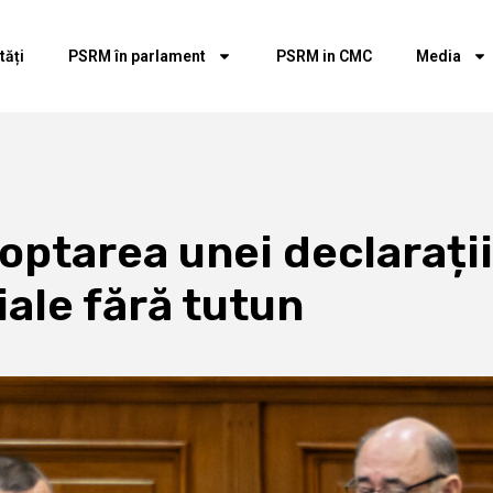
tăți
PSRM în parlament
PSRM in CMC
Media
ptarea unei declarați
iale fără tutun