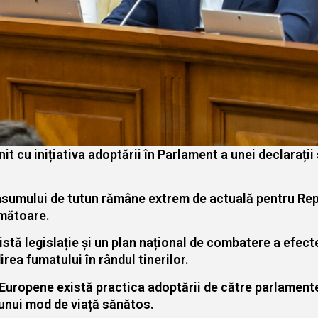
 cu inițiativa adoptării în Parlament a unei declarații
nsumului de tutun rămâne extrem de actuală pentru Rep
umătoare.
istă legislație și un plan național de combatere a efec
ea fumatului în rândul tinerilor.
i Europene există practica adoptării de către parlamente
 unui mod de viață sănătos.