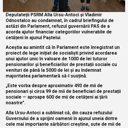
Deputateții PSRM Alla Ursu-Antoci și Vladimir
Odnostalco au condamnat, în cadrul briefingului de
astăzi din Parlament, refuzul guvernării PAS de a
acorda ajutor financiar categoriilor vulnerabile de
cetățeni în ajunul Paștelui.
Aceștia au amintit că în Parlament este înregistrat un
proiect de lege inițiat de socialiști privind acordarea
unui ajutor unic în valoare de 1000 de lei tuturor
pensionarilor și beneficiarilor de prestații sociale cu
venituri de până la 5000 de lei și au îndemnat
majoritatea parlamentară să-l susțină.
„Este vorba despre aproximativ 493 de mii de
pensionari și circa 99 de mii de beneficiari de prestații
sociale — aproape 600 de mii de cetățeni ai țării
noastre”.
Alla Ursu-Antoci a subliniat că, din cauza refuzului
Guvernului de a sprijini oamenii în ajunul uneia dintre
cele mai importante sărbători creștine, sute de mii de