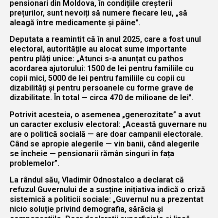
pensionari din Moldova, în condițiile creșterii
prețurilor, sunt nevoiți să numere fiecare leu, „să
aleagă între medicamente și pâine”.
Deputata a reamintit că în anul 2025, care a fost unul
electoral, autoritățile au alocat sume importante
pentru plăți unice: „Atunci s-a anunțat cu pathos
acordarea ajutorului: 1500 de lei pentru familiile cu
copii mici, 5000 de lei pentru familiile cu copii cu
dizabilități și pentru persoanele cu forme grave de
dizabilitate. În total — circa 470 de milioane de lei”.
Potrivit acesteia, o asemenea „generozitate” a avut
un caracter exclusiv electoral: „Această guvernare nu
are o politică socială — are doar campanii electorale.
Când se apropie alegerile — vin banii, când alegerile
se încheie — pensionarii rămân singuri în fața
problemelor”.
La rândul său, Vladimir Odnostalco a declarat că
refuzul Guvernului de a susține inițiativa indică o criză
sistemică a politicii sociale: „Guvernul nu a prezentat
nicio soluție privind demografia, sărăcia și