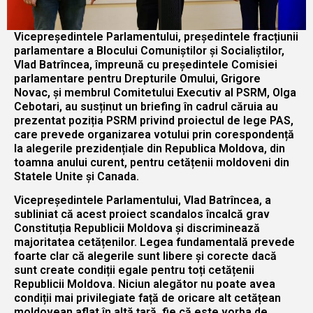
Vicepreședintele Parlamentului, președintele fracțiunii
parlamentare a Blocului Comuniștilor și Socialiștilor,
Vlad Batrîncea, împreună cu președintele Comisiei
parlamentare pentru Drepturile Omului, Grigore
Novac, și membrul Comitetului Executiv al PSRM, Olga
Cebotari, au susținut un briefing în cadrul căruia au
prezentat poziția PSRM privind proiectul de lege PAS,
care prevede organizarea votului prin corespondență
la alegerile prezidențiale din Republica Moldova, din
toamna anului curent, pentru cetățenii moldoveni din
Statele Unite și Canada.
Vicepreședintele Parlamentului, Vlad Batrîncea, a
subliniat că acest proiect scandalos încalcă grav
Constituția Republicii Moldova și discriminează
majoritatea cetățenilor. Legea fundamentală prevede
foarte clar că alegerile sunt libere și corecte dacă
sunt create condiții egale pentru toți cetățenii
Republicii Moldova. Niciun alegător nu poate avea
condiții mai privilegiate față de oricare alt cetățean
moldovean aflat în altă țară, fie că este vorba de