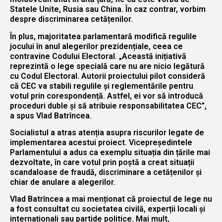
Statele Unite, Rusia sau China. În caz contrar, vorbim
despre discriminarea cetățenilor.
În plus, majoritatea parlamentară modifică regulile
jocului în anul alegerilor prezidențiale, ceea ce
contravine Codului Electoral. „Această inițiativă
reprezintă o lege specială care nu are nicio legătură
cu Codul Electoral. Autorii proiectului pilot consideră
că CEC va stabili regulile și reglementările pentru
votul prin corespondență. Astfel, ei vor să introducă
proceduri duble și să atribuie responsabilitatea CEC”,
a spus Vlad Batrîncea.
Socialistul a atras atenția asupra riscurilor legate de
implementarea acestui proiect. Vicepreședintele
Parlamentului a adus ca exemplu situația din țările mai
dezvoltate, în care votul prin poștă a creat situații
scandaloase de fraudă, discriminare a cetățenilor și
chiar de anulare a alegerilor.
Vlad Batrîncea a mai menționat că proiectul de lege nu
a fost consultat cu societatea civilă, experții locali și
internaționali sau partide politice. Mai mult,