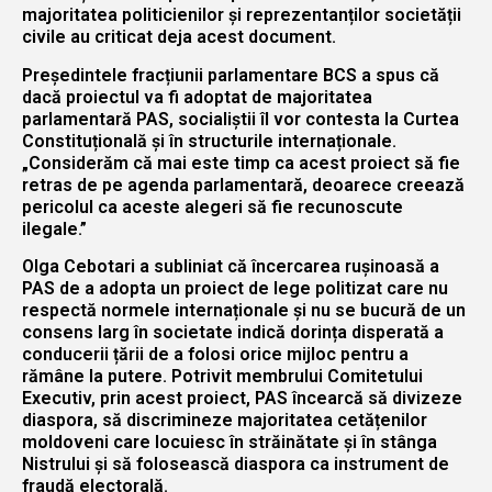
majoritatea politicienilor și reprezentanților societății
civile au criticat deja acest document.
Președintele fracțiunii parlamentare BCS a spus că
dacă proiectul va fi adoptat de majoritatea
parlamentară PAS, socialiștii îl vor contesta la Curtea
Constituțională și în structurile internaționale.
„Considerăm că mai este timp ca acest proiect să fie
retras de pe agenda parlamentară, deoarece creează
pericolul ca aceste alegeri să fie recunoscute
ilegale.”
Olga Cebotari a subliniat că încercarea rușinoasă a
PAS de a adopta un proiect de lege politizat care nu
respectă normele internaționale și nu se bucură de un
consens larg în societate indică dorința disperată a
conducerii țării de a folosi orice mijloc pentru a
rămâne la putere. Potrivit membrului Comitetului
Executiv, prin acest proiect, PAS încearcă să divizeze
diaspora, să discrimineze majoritatea cetățenilor
moldoveni care locuiesc în străinătate și în stânga
Nistrului și să folosească diaspora ca instrument de
fraudă electorală.