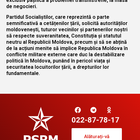
exclusiv pașnică a problemei transnistrene, la masa
de negocieri.
Partidul Socialiștilor, care reprezintă o parte
semnificativă a cetățenilor țării, solicită autorităților
moldovenești, tuturor vecinilor și partenerilor noștri
să respecte suveranitatea, Constituția și statutul
neutru al Republicii Moldova, precum și să se abțină
de la acțiuni menite să implice Republica Moldova în
conflicte militare externe care duc la destabilizare
politică în Moldova, punând în pericol viața și
securitatea locuitorilor țării, a drepturilor lor
fundamentale.
022-87-78-17
Alăturați-vă