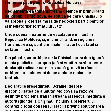
ferme de pace pentru Republica Moldova.
Reglementarea transnistreană depinde în primul rând
de Republica Moldova, de soluția pe care Chișinăul o
va aproba și oferi la masa de negocieri participanților
și mediatorilor formatului „5+2”.
Orice scenarii externe de escaladare militară în
Republica Moldova, și, în primul rând, în regiunea
transnistreană, sunt criminale în raport cu statul și
cetățenii noștri.
Din păcate, autoritățile de la Chișinău prea des ignoră
opinia publică din propria țară și vociferează orbește
declarații radicale care provoacă groază în rândul
cetățenilor moldoveni de pe ambele maluri ale
Nistrului.
Declarațiile președintelui Ucrainei despre
disponibilitatea de a „ajuta” Moldova să rezolve
definitiv problema transnistreană și reacția imediată a
autorităților de la Chișinău, inclusiv a premierului,
contrazic total consensul stabilit privind soluționarea