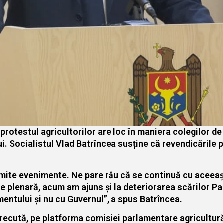
protestul agricultorilor are loc în maniera colegilor d
 Socialistul Vlad Batrîncea susține că revendicările po
numite evenimente. Ne pare rău că se continuă cu aceeaș
e plenară, acum am ajuns și la deteriorarea scărilor Pa
mentului și nu cu Guvernul”, a spus Batrîncea.
ecută, pe platforma comisiei parlamentare agricultură