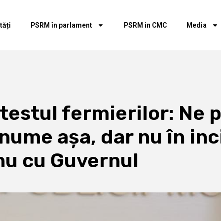
tăți
PSRM în parlament
PSRM in CMC
Media
estul fermierilor: Ne p
anume așa, dar nu în inc
nu cu Guvernul