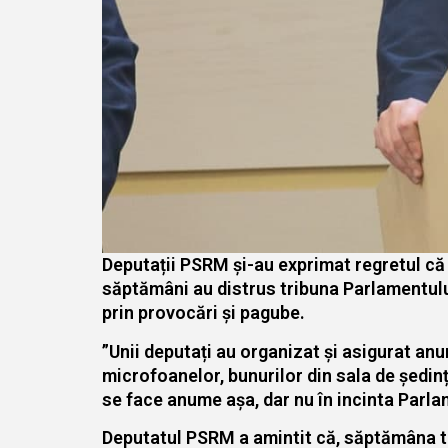
Deputații PSRM și-au exprimat regretul că 
săptămâni au distrus tribuna Parlamentului.
prin provocări și pagube.
”Unii deputați au organizat și asigurat a
microfoanelor, bunurilor din sala de ședinț
se face anume așa, dar nu în incinta Parla
Deputatul PSRM a amintit că, săptămâna tr