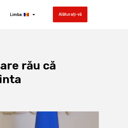
Alăturați-vă
Limba:
are rău că
inta