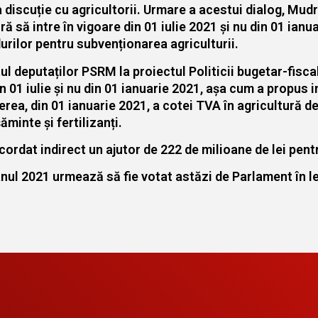
 discuție cu agricultorii. Urmare a acestui dialog, Mu
ă să intre în vigoare din 01 iulie 2021 și nu din 01 ian
durilor pentru subvenționarea agriculturii.
 deputaților PSRM la proiectul Politicii bugetar-fisca
n 01 iulie și nu din 01 ianuarie 2021, așa cum a propus i
ea, din 01 ianuarie 2021, a cotei TVA în agricultură de 
minte și fertilizanți.
cordat indirect un ajutor de 222 de milioane de lei pent
anul 2021 urmează să fie votat astăzi de Parlament în le