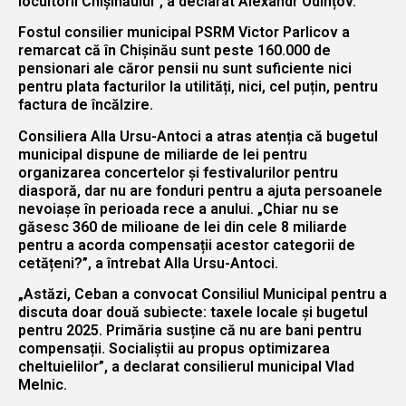
locuitorii Chișinăului”, a declarat Alexandr Odințov.
Fostul consilier municipal PSRM Victor Parlicov a
remarcat că în Chișinău sunt peste 160.000 de
pensionari ale căror pensii nu sunt suficiente nici
pentru plata facturilor la utilități, nici, cel puțin, pentru
factura de încălzire.
Consiliera Alla Ursu-Antoci a atras atenția că bugetul
municipal dispune de miliarde de lei pentru
organizarea concertelor și festivalurilor pentru
diasporă, dar nu are fonduri pentru a ajuta persoanele
nevoiașe în perioada rece a anului. „Chiar nu se
găsesc 360 de milioane de lei din cele 8 miliarde
pentru a acorda compensații acestor categorii de
cetățeni?”, a întrebat Alla Ursu-Antoci.
„Astăzi, Ceban a convocat Consiliul Municipal pentru a
discuta doar două subiecte: taxele locale și bugetul
pentru 2025. Primăria susține că nu are bani pentru
compensații. Socialiștii au propus optimizarea
cheltuielilor”, a declarat consilierul municipal Vlad
Melnic.