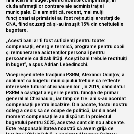
financiare în buget pentru aceste compensații, în
ciuda afirmațiilor contrare ale administrației
municipale. El a amintit că, recent, mai mulți
funcționari ai primăriei au fost reținuți și arestați de
CNA, fiind acuzați că și-au însușit 15% din cheltuielile
bugetare.
„Acești bani ar fi fost suficienți pentru toate:
compensații, energie termică, programe pentru copii
și remunerarea asistenților personali pentru
persoanele cu dizabilități. Acești bani trebuie restituiți
în buget”, a spus Adrian Lebedinschi.
Vicepreședintele fracțiunii PSRM, Alexandr Odințov, a
subliniat că bugetul municipiului trebuie să reflecte
interesele tuturor chișinăuienilor. „În 2019, candidatul
PSRM a câștigat alegerile pentru funcția de primar
general al Chișinăului, iar timp de trei ani s-au acordat
compensații pentru încălzire. Din păcate, fostul nostru
coleg a decis să se ocupe de politică, iar din acel
moment compensațiile au dispărut. În proiectul
bugetului pentru 2025, acestea sunt din nou absente.
Este responsabilitatea noastră să avem grijă de