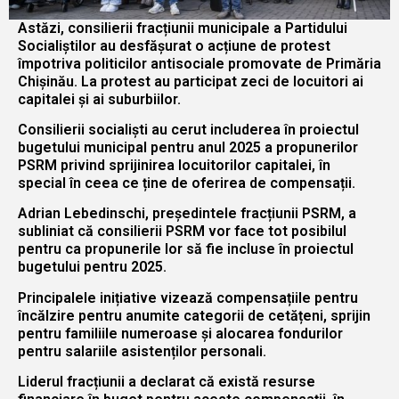
Astăzi, consilierii fracțiunii municipale a Partidului
Socialiștilor au desfășurat o acțiune de protest
împotriva politicilor antisociale promovate de Primăria
Chișinău. La protest au participat zeci de locuitori ai
capitalei și ai suburbiilor.
Consilierii socialiști au cerut includerea în proiectul
bugetului municipal pentru anul 2025 a propunerilor
PSRM privind sprijinirea locuitorilor capitalei, în
special în ceea ce ține de oferirea de compensații.
Adrian Lebedinschi, președintele fracțiunii PSRM, a
subliniat că consilierii PSRM vor face tot posibilul
pentru ca propunerile lor să fie incluse în proiectul
bugetului pentru 2025.
Principalele inițiative vizează compensațiile pentru
încălzire pentru anumite categorii de cetățeni, sprijin
pentru familiile numeroase și alocarea fondurilor
pentru salariile asistenților personali.
Liderul fracțiunii a declarat că există resurse