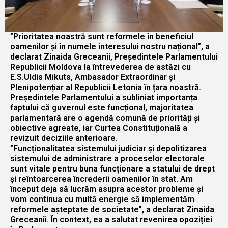
”Prioritatea noastră sunt reformele în beneficiul
oamenilor și în numele interesului nostru național”, a
declarat Zinaida Greceanîi, Președintele Parlamentului
Republicii Moldova la întrevederea de astăzi cu
E.S.Uldis Mikuts, Ambasador Extraordinar și
Plenipotențiar al Republicii Letonia în țara noastră.
Președintele Parlamentului a subliniat importanța
faptului că guvernul este funcțional, majoritatea
parlamentară are o agendă comună de priorități și
obiective agreate, iar Curtea Constituțională a
revizuit deciziile anterioare.
”Funcționalitatea sistemului judiciar și depolitizarea
sistemului de administrare a proceselor electorale
sunt vitale pentru buna funcționare a statului de drept
și reîntoarcerea încrederii oamenilor în stat. Am
început deja să lucrăm asupra acestor probleme și
vom continua cu multă energie să implementăm
reformele așteptate de societate”, a declarat Zinaida
Greceanîi. În context, ea a salutat revenirea opoziției