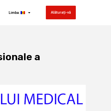
Alăturați-vă
Limba:
sionale a