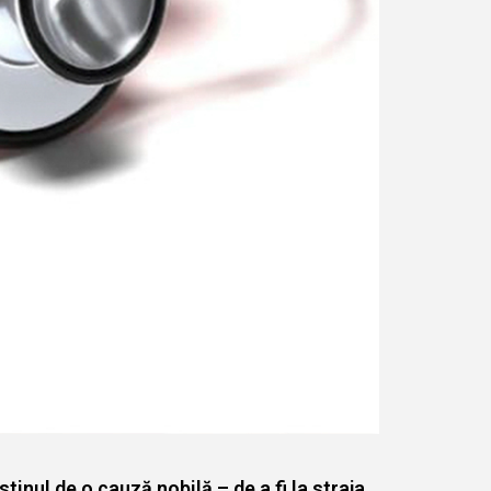
tinul de o cauză nobilă – de a fi la straja