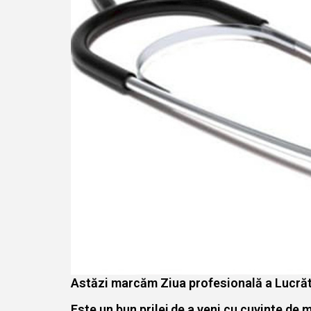
Astăzi marcăm Ziua profesională a Lucrăto
Este un bun prilej de a veni cu cuvinte de m