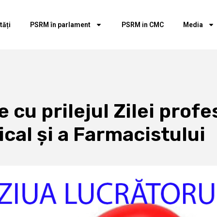
tăți
PSRM în parlament
PSRM in CMC
Media
e cu prilejul Zilei profe
cal și a Farmacistului