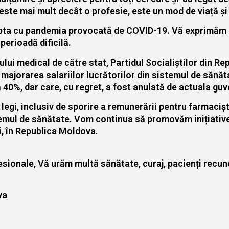
c este mai mult decât o profesie, este un mod de viață ș
lupta cu pandemia provocată de COVID-19. Vă exprimăm g
perioadă dificilă.
lui medical de către stat, Partidul Socialiștilor din R
 majorarea salariilor lucrătorilor din sistemul de sănăt
ă 40%, dar care, cu regret, a fost anulată de actuala gu
 legi, inclusiv de sporire a remunerării pentru farmacișt
istemul de sănătate. Vom continua să promovăm inițiativ
i, în Republica Moldova.
sionale, Vă urăm multă sănătate, curaj, pacienți recunos
va