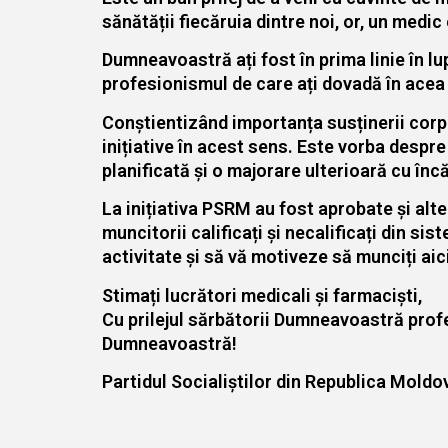
sănătății fiecăruia dintre noi, or, un medi
Dumneavoastră ați fost în prima linie în 
profesionismul de care ați dovadă în acea 
Conștientizând importanța susținerii corpu
inițiative în acest sens. Este vorba despre
planificată și o majorare ulterioară cu înc
La inițiativa PSRM au fost aprobate și alte
muncitorii calificați și necalificați din s
activitate și să vă motiveze să munciți aic
Stimați lucrători medicali și farmaciști,
Cu prilejul sărbătorii Dumneavoastră profe
Dumneavoastră!
Partidul Socialiștilor din Republica Moldo