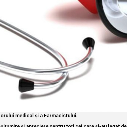
rului medical și a Farmacistului.
ulțumire și apreciere pentru toți cei care și-au legat des