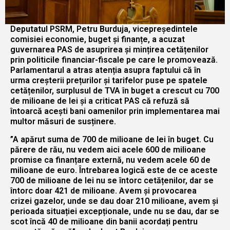
Deputatul PSRM, Petru Burduja, vicepreședintele
comisiei economie, buget și finanțe, a acuzat
guvernarea PAS de asuprirea și mințirea cetățenilor
prin politicile financiar-fiscale pe care le promovează.
Parlamentarul a atras atenția asupra faptului că în
urma creșterii prețurilor și tarifelor puse pe spatele
cetățenilor, surplusul de TVA în buget a crescut cu 700
de milioane de lei și a criticat PAS că refuză să
întoarcă acești bani oamenilor prin implementarea mai
multor măsuri de susținere.
”A apărut suma de 700 de milioane de lei în buget. Cu
părere de rău, nu vedem aici acele 600 de milioane
promise ca finanțare externă, nu vedem acele 60 de
milioane de euro. Întrebarea logică este de ce aceste
700 de milioane de lei nu se întorc cetățenilor, dar se
întorc doar 421 de milioane. Avem și provocarea
crizei gazelor, unde se dau doar 210 milioane, avem și
perioada situației excepționale, unde nu se dau, dar se
scot încă 40 de milioane din banii acordați pentru