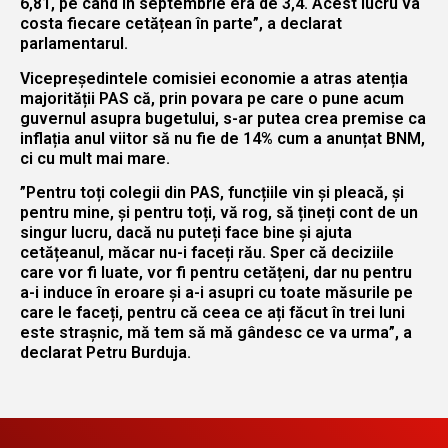
6,81, pe când în septembrie era de 3,4. Acest lucru va
costa fiecare cetățean în parte”, a declarat
parlamentarul.
Vicepreședintele comisiei economie a atras atenția
majorității PAS că, prin povara pe care o pune acum
guvernul asupra bugetului, s-ar putea crea premise ca
inflația anul viitor să nu fie de 14% cum a anunțat BNM,
ci cu mult mai mare.
”Pentru toți colegii din PAS, funcțiile vin și pleacă, și
pentru mine, și pentru toți, vă rog, să țineți cont de un
singur lucru, dacă nu puteți face bine și ajuta
cetățeanul, măcar nu-i faceți rău. Sper că deciziile
care vor fi luate, vor fi pentru cetățeni, dar nu pentru
a-i induce în eroare și a-i asupri cu toate măsurile pe
care le faceți, pentru că ceea ce ați făcut în trei luni
este strașnic, mă tem să mă gândesc ce va urma”, a
declarat Petru Burduja.