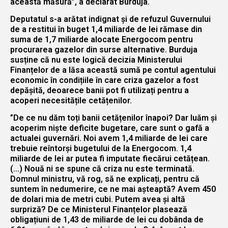
această măsură”, a declarat Burduja.
Deputatul s-a arătat indignat și de refuzul Guvernului
de a restitui în buget 1,4 miliarde de lei rămase din
suma de 1,7 miliarde alocate Energocom pentru
procurarea gazelor din surse alternative. Burduja
susține că nu este logică decizia Ministerului
Finanțelor de a lăsa această sumă pe contul agentului
economic în condițiile în care criza gazelor a fost
depășită, deoarece banii pot fi utilizați pentru a
acoperi necesitățile cetățenilor.
”De ce nu dăm toți banii cetățenilor înapoi? Dar luăm și
acoperim niște deficite bugetare, care sunt o gafă a
actualei guvernări. Noi avem 1,4 miliarde de lei care
trebuie reîntorși bugetului de la Energocom. 1,4
miliarde de lei ar putea fi imputate fiecărui cetățean.
(…) Nouă ni se spune că criza nu este terminată.
Domnul ministru, vă rog, să ne explicați, pentru că
suntem în nedumerire, ce ne mai așteaptă? Avem 450
de dolari mia de metri cubi. Putem avea și altă
surpriză? De ce Ministerul Finanțelor plasează
obligațiuni de 1,43 de miliarde de lei cu dobânda de