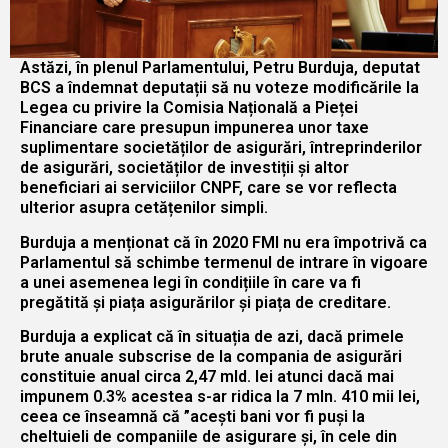
Astăzi, în plenul Parlamentului, Petru Burduja, deputat
BCS a îndemnat deputații să nu voteze modificările la
Legea cu privire la Comisia Națională a Pieței
Financiare care presupun impunerea unor taxe
suplimentare societăților de asigurări, întreprinderilor
de asigurări, societăților de investiții și altor
beneficiari ai serviciilor CNPF, care se vor reflecta
ulterior asupra cetățenilor simpli.
Burduja a menționat că în 2020 FMI nu era împotrivă ca
Parlamentul să schimbe termenul de intrare în vigoare
a unei asemenea legi în condițiile în care va fi
pregătită și piața asigurărilor și piața de creditare.
Burduja a explicat că în situația de azi, dacă primele
brute anuale subscrise de la compania de asigurări
constituie anual circa 2,47 mld. lei atunci dacă mai
impunem 0.3% acestea s-ar ridica la 7 mln. 410 mii lei,
ceea ce înseamnă că ”acești bani vor fi puși la
cheltuieli de companiile de asigurare și, în cele din