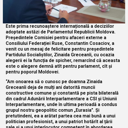
Este prima recunoaștere internațională a deciziilor
adoptate astăzi de Parlamentul Republicii Moldova.
Președintele Comisiei pentru afaceri externe a
Consiliului Federației Ruse, Constantin Cosaciov, a
venit cu un mesaj de felicitare pentru președintele
Partidului Socialiștilor, Zinaida Greceanîi, cu ocazia
alegerii ei la funcția de spicher, remarcînd că aceasta
este o alegere demnă atît pentru parlament, cît și
pentru poporul Moldovei.
“Am onoarea să o cunosc pe doamna Zinaida
Greceanîi deja de mulți ani datorită muncii
constructive comune și constantă pe pista bilaterală
din cadrul Adunării Interparlamentare a CSI și Uniunii
Interparlamentare, unde în ultima perioadă a condus
grupul nostru geopolitic comun „Eurasia”. Și
pretutindeni, ea a arătat partea cea mai bună a unui
politician profesionist, a unui patriot hotărît al țării
sale și a unui interlocutor competent în abordarea