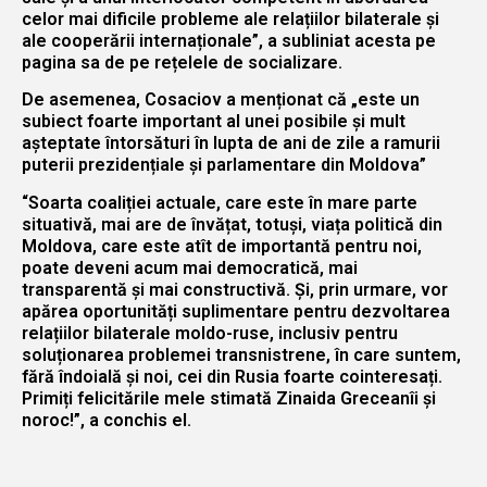
celor mai dificile probleme ale relațiilor bilaterale și
ale cooperării internaționale”, a subliniat acesta pe
pagina sa de pe rețelele de socializare.
De asemenea, Cosaciov a menționat că „este un
subiect foarte important al unei posibile și mult
așteptate întorsături în lupta de ani de zile a ramurii
puterii prezidențiale și parlamentare din Moldova”
“Soarta coaliției actuale, care este în mare parte
situativă, mai are de învățat, totuși, viața politică din
Moldova, care este atît de importantă pentru noi,
poate deveni acum mai democratică, mai
transparentă și mai constructivă. Și, prin urmare, vor
apărea oportunități suplimentare pentru dezvoltarea
relațiilor bilaterale moldo-ruse, inclusiv pentru
soluționarea problemei transnistrene, în care suntem,
fără îndoială și noi, cei din Rusia foarte cointeresați.
Primiți felicitările mele stimată Zinaida Greceanîi și
noroc!”, a conchis el.