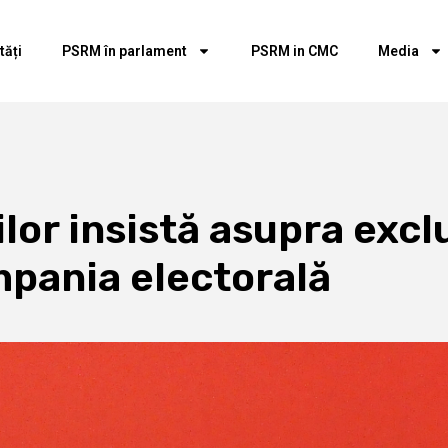
tăți
PSRM în parlament
PSRM in CMC
Media
ilor insistă asupra excl
pania electorală