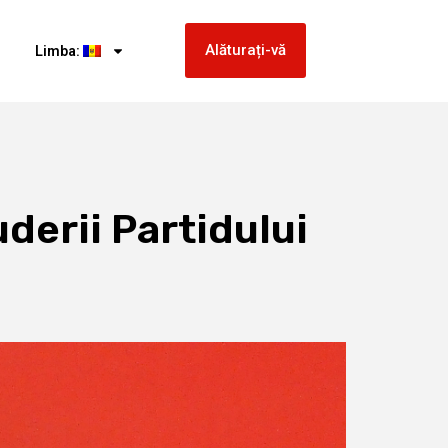
Alăturați-vă
Limba:
uderii Partidului