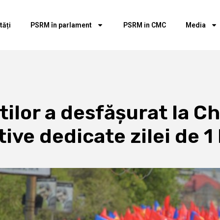
tăți
PSRM în parlament
PSRM in CMC
Media
tilor a desfășurat la C
ive dedicate zilei de 1