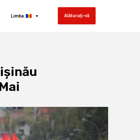
Alăturați-vă
Limba:
hișinău
 Mai